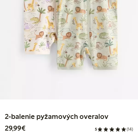
2-balenie pyžamových overalov
29,99 €
29,99€
5
(14)