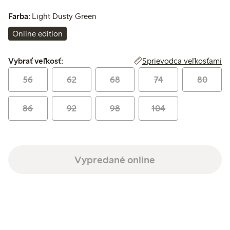
Farba:
Light Dusty Green
Online edition
Vybrať veľkosť:
Sprievodca veľkosťami
Vybrať veľkosť:
56
62
68
74
80
86
92
98
104
Vypredané online