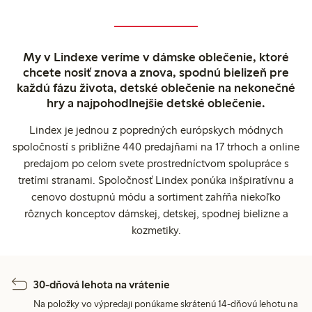
My v Lindexe veríme v dámske oblečenie, ktoré
chcete nosiť znova a znova, spodnú bielizeň pre
každú fázu života, detské oblečenie na nekonečné
hry a najpohodlnejšie detské oblečenie.
Lindex je jednou z popredných európskych módnych
spoločností s približne 440 predajňami na 17 trhoch a online
predajom po celom svete prostredníctvom spolupráce s
tretími stranami. Spoločnosť Lindex ponúka inšpiratívnu a
cenovo dostupnú módu a sortiment zahŕňa niekoľko
rôznych konceptov dámskej, detskej, spodnej bielizne a
kozmetiky.
30-dňová lehota na vrátenie
Na položky vo výpredaji ponúkame skrátenú 14-dňovú lehotu na