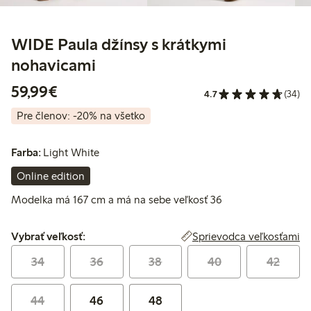
WIDE Paula džínsy s krátkymi
nohavicami
59,99 €
59,99€
4.7
(34)
Pre členov: -20% na všetko
Farba:
Light White
Online edition
Modelka má 167 cm a má na sebe veľkosť 36
Vybrať veľkosť:
Sprievodca veľkosťami
Vybrať veľkosť:
34
36
38
40
42
44
46
48