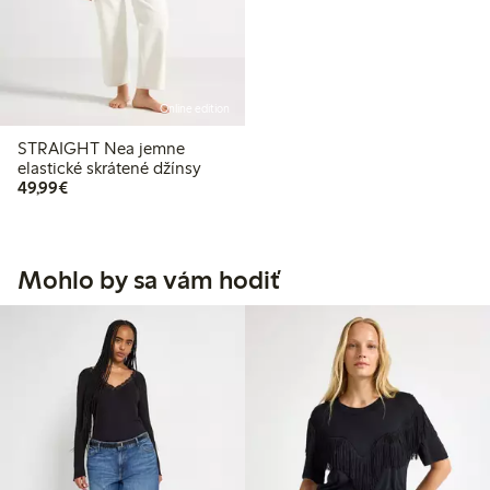
Online edition
STRAIGHT Nea jemne
elastické skrátené džínsy
49,99 €
49,99€
Mohlo by sa vám hodiť