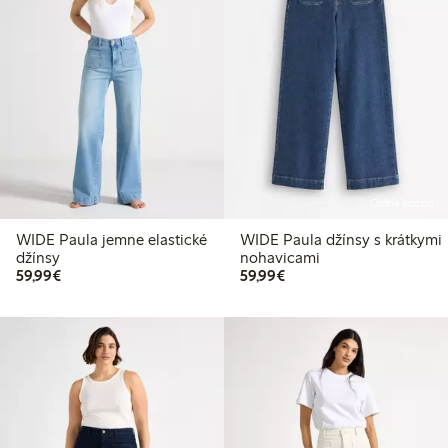
Online edition
WIDE Paula jemne elastické
WIDE Paula džínsy s krátkymi
džínsy
nohavicami
59,99 €
59,99 €
59,99€
59,99€