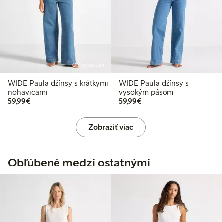
Online edition
WIDE Paula džínsy s krátkymi
WIDE Paula džínsy s
nohavicami
vysokým pásom
59,99 €
59,99 €
59,99€
59,99€
Zobraziť viac
Obľúbené medzi ostatnými