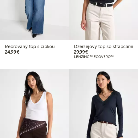
Rebrovaný top s čipkou
Džersejový top so strapcami
24,99 €
29,99 €
24,99€
29,99€
LENZING™ ECOVERO™