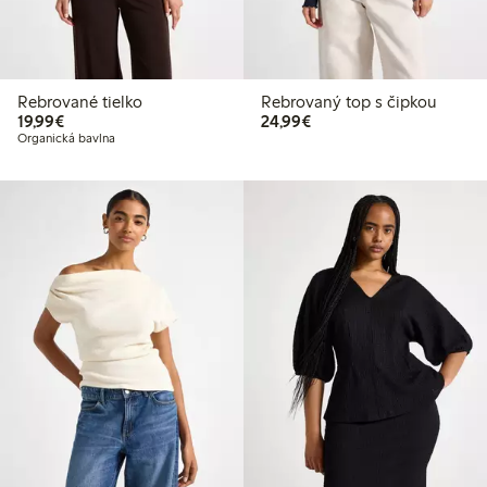
Rebrované tielko
Rebrovaný top s čipkou
19,99 €
24,99 €
19,99€
24,99€
Organická bavlna