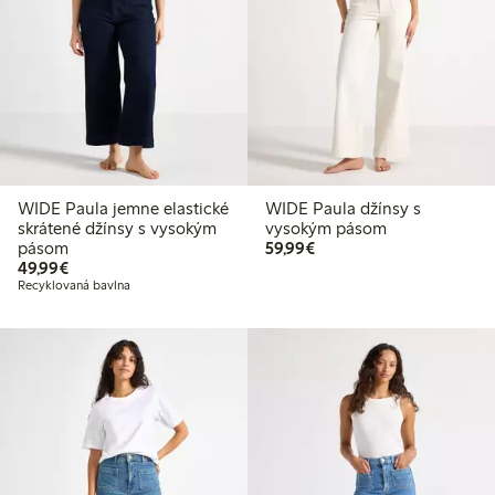
WIDE Paula jemne elastické
WIDE Paula džínsy s
skrátené džínsy s vysokým
vysokým pásom
59,99 €
pásom
59,99€
49,99 €
49,99€
Recyklovaná bavlna