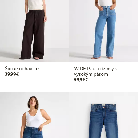
Široké nohavice
WIDE Paula džínsy s
39,99 €
39,99€
vysokým pásom
59,99 €
59,99€