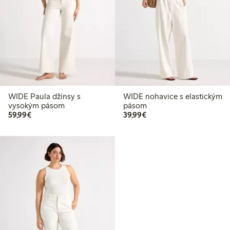
WIDE Paula džínsy s
WIDE nohavice s elastickým
vysokým pásom
pásom
59,99 €
39,99 €
59,99€
39,99€