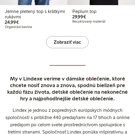
Jemne pletený top s krátkymi
Peplum top
29,99 €
rukávmi
29,99€
24,99 €
24,99€
Recyklovaný materiál
Organická bavlna
Zobraziť viac
My v Lindexe veríme v dámske oblečenie, ktoré
chcete nosiť znova a znova, spodnú bielizeň pre
každú fázu života, detské oblečenie na nekonečné
hry a najpohodlnejšie detské oblečenie.
Lindex je jednou z popredných európskych módnych
spoločností s približne 440 predajňami na 17 trhoch a online
predajom po celom svete prostredníctvom spolupráce s
tretími stranami. Spoločnosť Lindex ponúka inšpiratívnu a