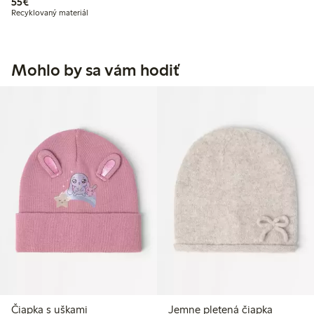
55,00 €
Engineering
55€
Recyklovaný materiál
Mohlo by sa vám hodiť
Čiapka s uškami
Jemne pletená čiapka