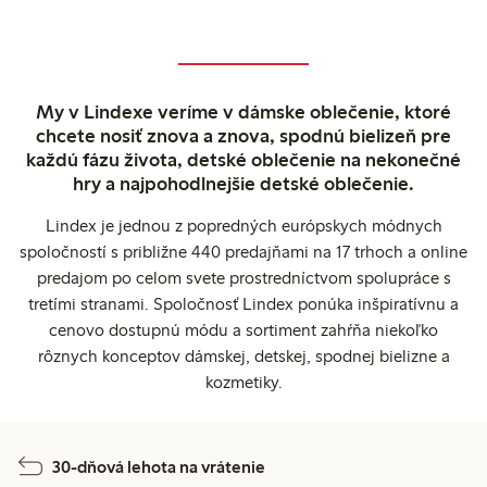
My v Lindexe veríme v dámske oblečenie, ktoré
chcete nosiť znova a znova, spodnú bielizeň pre
každú fázu života, detské oblečenie na nekonečné
hry a najpohodlnejšie detské oblečenie.
Lindex je jednou z popredných európskych módnych
spoločností s približne 440 predajňami na 17 trhoch a online
predajom po celom svete prostredníctvom spolupráce s
tretími stranami. Spoločnosť Lindex ponúka inšpiratívnu a
cenovo dostupnú módu a sortiment zahŕňa niekoľko
rôznych konceptov dámskej, detskej, spodnej bielizne a
kozmetiky.
30-dňová lehota na vrátenie