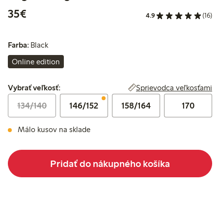
35,00 €
35€
4.9
(16)
Farba:
Black
Online edition
Vybrať veľkosť:
Sprievodca veľkosťami
Vybrať veľkosť:
134/140
146/152
158/164
170
Málo kusov na sklade
Pridať do nákupného košíka