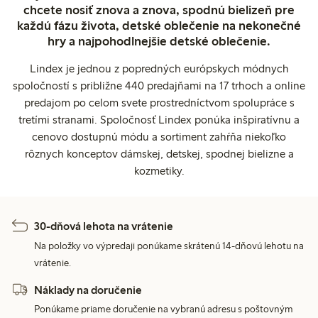
chcete nosiť znova a znova, spodnú bielizeň pre
každú fázu života, detské oblečenie na nekonečné
hry a najpohodlnejšie detské oblečenie.
Lindex je jednou z popredných európskych módnych
spoločností s približne 440 predajňami na 17 trhoch a online
predajom po celom svete prostredníctvom spolupráce s
tretími stranami. Spoločnosť Lindex ponúka inšpiratívnu a
cenovo dostupnú módu a sortiment zahŕňa niekoľko
rôznych konceptov dámskej, detskej, spodnej bielizne a
kozmetiky.
30-dňová lehota na vrátenie
Na položky vo výpredaji ponúkame skrátenú 14-dňovú lehotu na
vrátenie.
Náklady na doručenie
Ponúkame priame doručenie na vybranú adresu s poštovným