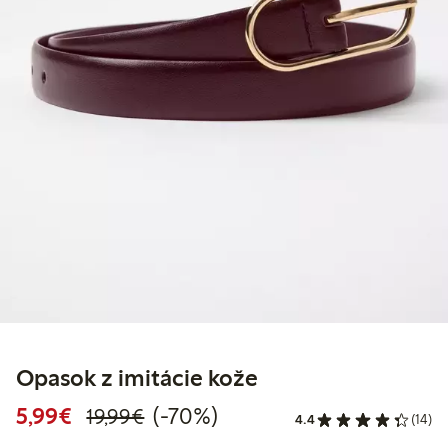
Opasok z imitácie kože
Zvýhodnená cena: 5,99 €
Bežná cena: 19,99 €
70% zľava
5,99€
(-70%)
19,99€
4.4
(14)