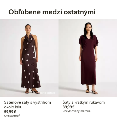
Obľúbené medzi ostatnými
Online edition
Saténové šaty s výstrihom
Šaty s krátkym rukávom
39,99 €
okolo krku
39,99€
59,99 €
59,99€
Recyklovaný materiál
OnceMore®