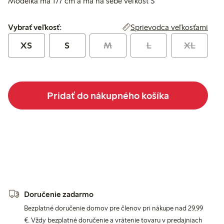
Modelka má 177 cm a má na sebe veľkosť S
Vybrať veľkosť:
Sprievodca veľkosťami
Vybrať veľkosť:
XS
S
M
L
XL
Pridať do nákupného košíka
Doručenie zadarmo
Bezplatné doručenie domov pre členov pri nákupe nad 29,99
€. Vždy bezplatné doručenie a vrátenie tovaru v predajniach