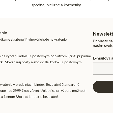
spodnej bielizne a kozmetiky.
enie
Newslett
úkame skrátenú 14-dňovú lehotu na vrátenie.
Prihláste sa
naším svet
 na vybranú adresu s poštovným poplatkom 5,95€, prípadne
E-mailová 
ku Slovenskej pošty alebo do BalíkoBoxu s poštovným
vrátenie v predajniach Lindex. Bezplatné štandardné
upe nad 29,99 € (po zľave). Uplatní sa pri výbere možnosti
 sa členom More at Lindex je bezplatné.