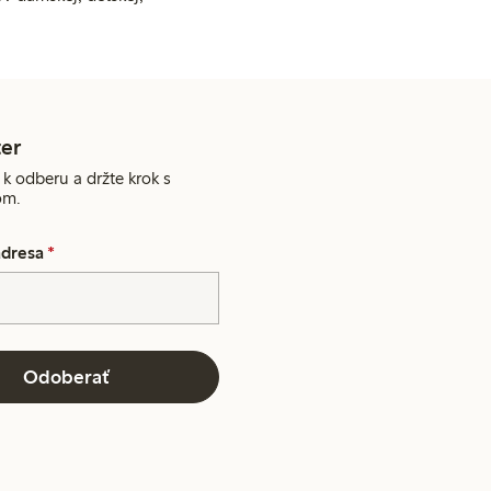
er
 k odberu a držte krok s
om.
adresa
*
Odoberať