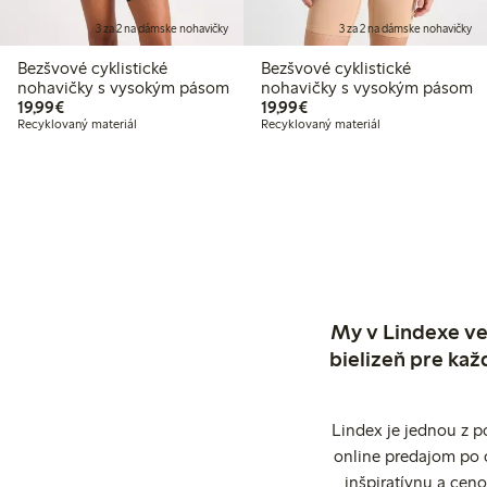
3 za 2 na dámske nohavičky
3 za 2 na dámske nohavičky
Bezšvové cyklistické
Bezšvové cyklistické
nohavičky s vysokým pásom
nohavičky s vysokým pásom
19,99 €
19,99 €
19,99€
19,99€
Recyklovaný materiál
Recyklovaný materiál
My v Lindexe ve
bielizeň pre kaž
Lindex je jednou z 
online predajom po 
inšpiratívnu a cen