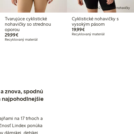
3 za 2 na dámske nohavičky
Tvarujúce cyklistické
Cyklistické nohavičky s
nohavičky so strednou
vysokým pásom
19,99 €
oporou
19,99€
29,99 €
29,99€
Recyklovaný materiál
Recyklovaný materiál
 a znova, spodnú
a najpohodlnejšie
jňami na 17 trhoch a
očnosť Lindex ponúka
v dámskej, detskej,