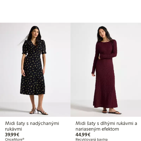
Midi šaty s nadýchanými
Midi šaty s dlhými rukávmi a
rukávmi
nariaseným efektom
39,99 €
44,99 €
39,99€
44,99€
OnceMore®
Recyklovaná bavlna