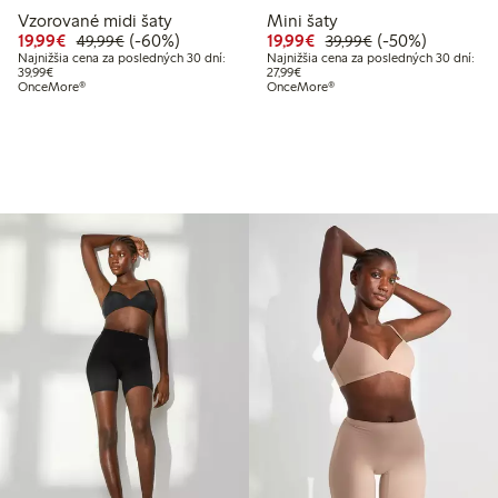
Vzorované midi šaty
Mini šaty
99 €
99 €
Zvýhodnená cena: 19,99 €
Bežná cena: 49,99 €
60% zľava
Zvýhodnená cena: 19,
Bežná cena: 39,9
50% zľava
19,99€
(-60%)
19,99€
(-50%)
49,99€
39,99€
Najnižšia cena za posledných 30 dní:
Najnižšia cena za posledných 30 dní:
Najnižšia cena za posledných 30 dní: 39,99 €
Najnižšia cena za posledných 30 dn
39,99€
27,99€
OnceMore®
OnceMore®