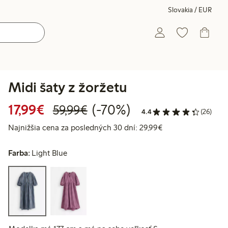
Slovakia / EUR
Midi šaty z žoržetu
Zvýhodnená cena: 17,99 €
Bežná cena: 59,99 €
70% zľava
17,99€
(-70%)
59,99€
4.4
(26)
Najnižšia cena za 
Najnižšia cena za posledných 30 dní: 29,99€
Farba:
Light Blue