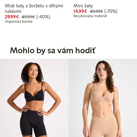
Midi šaty z žoržetu s dlhými
Mini šaty
Zvýhodnená cena: 14,
Bežná cena: 49,
70% zľava
rukávmi
14,99€
(-70%)
49,99€
Zvýhodnená cena: 29,99 €
Bežná cena: 49,99 €
40% zľava
29,99€
(-40%)
Recyklovaný materiál
49,99€
Organická bavlna
Mohlo by sa vám hodiť