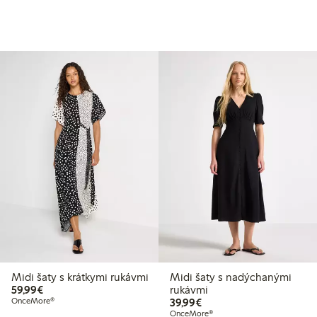
Midi šaty s krátkymi rukávmi
Midi šaty s nadýchanými
59,99 €
59,99€
rukávmi
39,99 €
OnceMore®
39,99€
OnceMore®