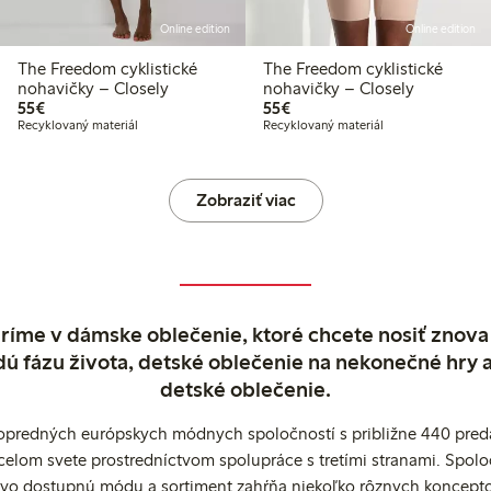
Online edition
Online edition
The Freedom cyklistické
The Freedom cyklistické
nohavičky – Closely
nohavičky – Closely
55,00 €
55,00 €
55€
55€
Recyklovaný materiál
Recyklovaný materiál
Zobraziť viac
ríme v dámske oblečenie, ktoré chcete nosiť znova
dú fázu života, detské oblečenie na nekonečné hry 
detské oblečenie.
popredných európskych módnych spoločností s približne 440 preda
celom svete prostredníctvom spolupráce s tretími stranami. Spol
ovo dostupnú módu a sortiment zahŕňa niekoľko rôznych koncepto