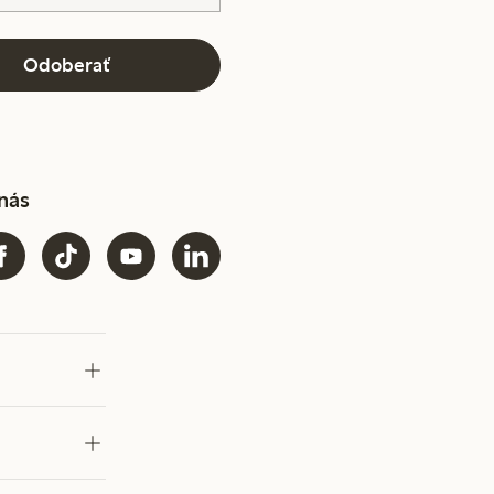
Odoberať
 nás