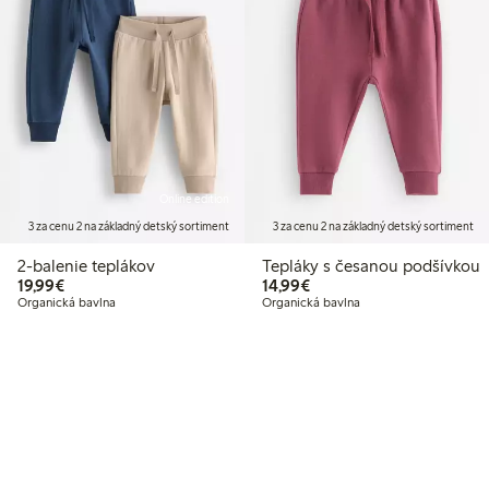
Online edition
3 za cenu 2 na základný detský sortiment
3 za cenu 2 na základný detský sortiment
2-balenie teplákov
Tepláky s česanou podšívkou
19,99 €
14,99 €
19,99€
14,99€
Organická bavlna
Organická bavlna