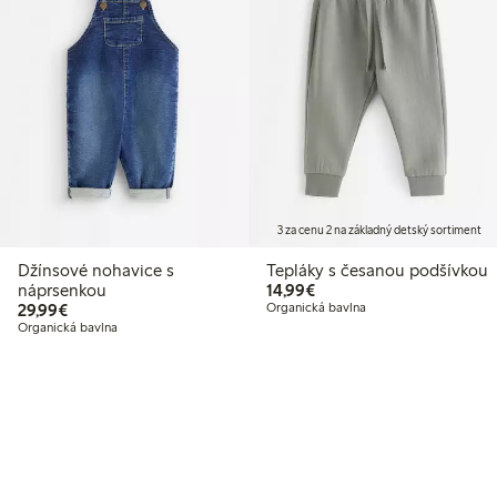
3 za cenu 2 na základný detský sortiment
Džínsové nohavice s
Tepláky s česanou podšívkou
14,99 €
náprsenkou
14,99€
29,99 €
29,99€
Organická bavlna
Organická bavlna