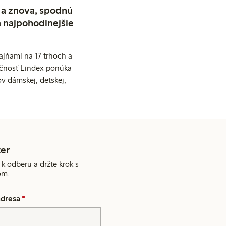
 a znova, spodnú
a najpohodlnejšie
jňami na 17 trhoch a
očnosť Lindex ponúka
v dámskej, detskej,
er
 k odberu a držte krok s
om.
adresa
*