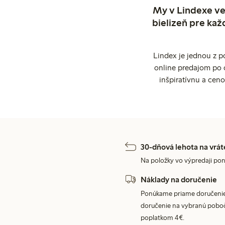
My v Lindexe ve
bielizeň pre kaž
Lindex je jednou z 
online predajom po 
inšpiratívnu a cen
30-dňová lehota na vrát
Na položky vo výpredaji pon
Náklady na doručenie
Ponúkame priame doručenie
doručenie na vybranú poboč
poplatkom 4€.