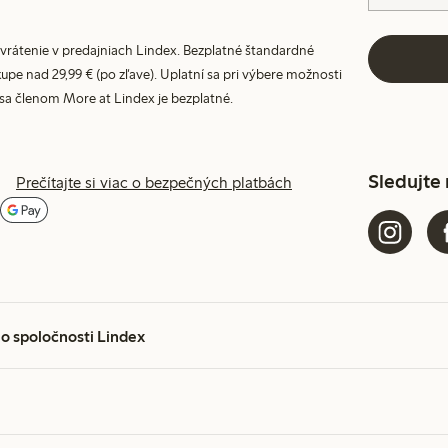
vrátenie v predajniach Lindex. Bezplatné štandardné
upe nad 29,99 € (po zľave). Uplatní sa pri výbere možnosti
 sa členom More at Lindex je bezplatné.
Sledujte
Prečítajte si viac o bezpečných platbách
 o spoločnosti Lindex