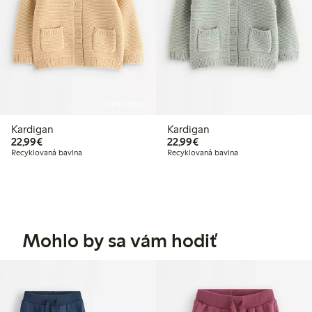
Online edition
Kardigan
Kardigan
22,99 €
22,99 €
22,99€
22,99€
Recyklovaná bavlna
Recyklovaná bavlna
Mohlo by sa vám hodiť