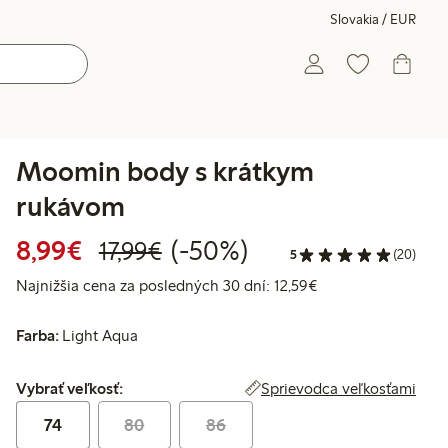
Slovakia / EUR
Moomin body s krátkym
rukávom
Zvýhodnená cena: 8,99 €
Bežná cena: 17,99 €
50% zľava
8,99€
(-50%)
17,99€
5
(20)
Najnižšia cena za p
Najnižšia cena za posledných 30 dní: 12,59€
Farba:
Light Aqua
Vybrať veľkosť:
Sprievodca veľkosťami
Vybrať veľkosť:
74
80
86