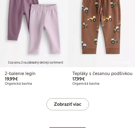
Online edition
3 za cenu 2 na základný detský sortiment
Online edition
2-balenie legín
Tepláky s česanou podšívkou
19,99 €
17,99 €
19,99€
17,99€
Organická bavlna
Organická bavlna
Zobraziť viac