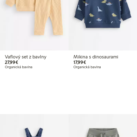
Vaflový set z bavlny
Mikina s dinosaurami
27,99 €
17,99 €
27,99€
17,99€
Organická bavlna
Organická bavlna