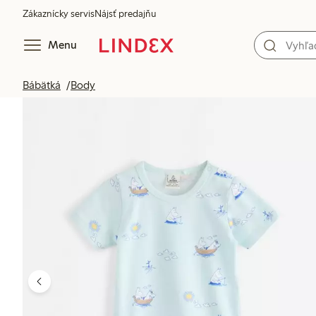
Zákaznícky servis
Nájsť predajňu
Menu
Bábätká
Body