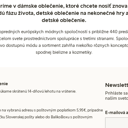
ríme v dámske oblečenie, ktoré chcete nosiť znova
dú fázu života, detské oblečenie na nekonečné hry 
detské oblečenie.
popredných európskych módnych spoločností s približne 440 preda
celom svete prostredníctvom spolupráce s tretími stranami. Spol
ovo dostupnú módu a sortiment zahŕňa niekoľko rôznych koncepto
spodnej bielizne a kozmetiky.
enie
Newslett
úkame skrátenú 14-dňovú lehotu na vrátenie.
Prihláste sa
naším svet
 na vybranú adresu s poštovným poplatkom 5,95€, prípadne
E-mailová 
ku Slovenskej pošty alebo do BalíkoBoxu s poštovným