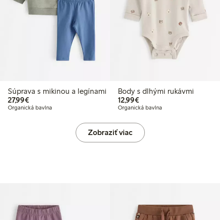
Súprava s mikinou a legínami
Body s dlhými rukávmi
27,99 €
12,99 €
27,99€
12,99€
Organická bavlna
Organická bavlna
Zobraziť viac