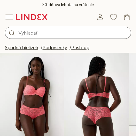
30-dňová lehota na vrátenie
Produkty na obrázku
Spodná bielizeň
Podprsenky
Push-up