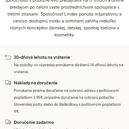
spoločností s približne 440 predajňami na 17 trhoch a online
predajom po celom svete prostredníctvom spolupráce s
tretími stranami. Spoločnosť Lindex ponúka inšpiratívnu a
cenovo dostupnú módu a sortiment zahŕňa niekoľko
rôznych konceptov dámskej, detskej, spodnej bielizne a
kozmetiky.
30-dňová lehota na vrátenie
Na položky vo výpredaji ponúkame skrátenú 14-dňovú lehotu na
vrátenie.
Náklady na doručenie
Ponúkame priame doručenie na vybranú adresu s poštovným
poplatkom 5,95€, prípadne doručenie na vybranú pobočku
Slovenskej pošty alebo do BalíkoBoxu s poštovným poplatkom
4€.
Doručenie zadarmo