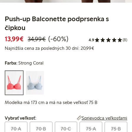
Push-up Balconette podprsenka s
čipkou
Zvýhodnená cena: 13,99 €
Bežná cena: 34,99 €
60% zľava
13,99€
(-60%)
34,99€
4.9
(8)
Najnižšia cena za 
Najnižšia cena za posledných 30 dní: 20,99€
Farba:
Strong Coral
Modelka má 173 cm a má na sebe veľkosť 75 B
Vybrať veľkosť:
Sprievodca veľkosťami
Vybrať veľkosť:
70 A
70 B
70 C
75 A
75 B