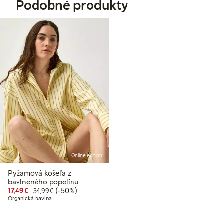
Podobné produkty
Online edition
Pyžamová košeľa z
bavlneného popelínu
Zvýhodnená cena: 17,49 €
Bežná cena: 34,99 €
50% zľava
17,49€
(-50%)
34,99€
Organická bavlna