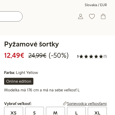
Slovakia / EUR
Pyžamové šortky
Zvýhodnená cena: 12,49 €
Bežná cena: 24,99 €
50% zľava
12,49€
(-50%)
24,99€
5
(1)
Farba:
Light Yellow
Online edition
Modelka má 176 cm a má na sebe veľkosť L
Vybrať veľkosť:
Sprievodca veľkosťami
Vybrať veľkosť:
XS
S
M
L
XL