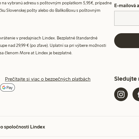
 na vybranú adresu s poštovným poplatkom 5,95€, prípadne
E-mailová 
ku Slovenskej pošty alebo do BalíkoBoxu s poštovným
vrátenie v predajniach Lindex. Bezplatné štandardné
upe nad 29,99 € (po zľave). Uplatní sa pri výbere možnosti
 sa členom More at Lindex je bezplatné.
Sledujte
Prečítajte si viac o bezpečných platbách
 o spoločnosti Lindex