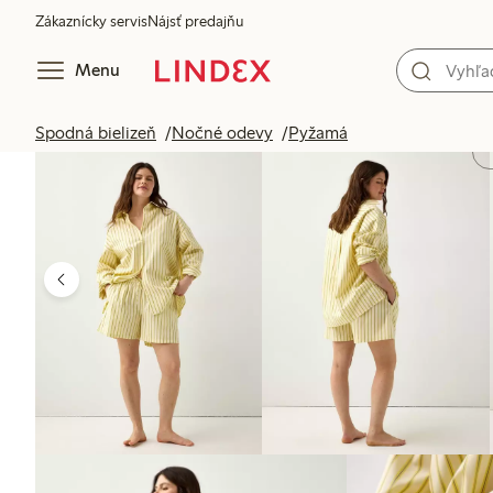
Zákaznícky servis
Nájsť predajňu
Menu
Spodná bielizeň
Nočné odevy
Pyžamá