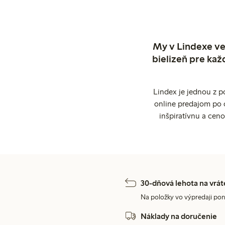
My v Lindexe ve
bielizeň pre kaž
Lindex je jednou z 
online predajom po 
inšpiratívnu a cen
30-dňová lehota na vrát
Na položky vo výpredaji pon
Náklady na doručenie