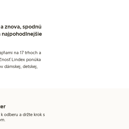
 a znova, spodnú
a najpohodlnejšie
jňami na 17 trhoch a
očnosť Lindex ponúka
v dámskej, detskej,
er
 k odberu a držte krok s
om.