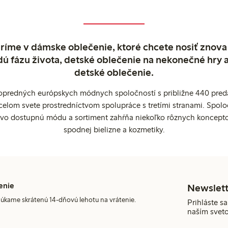
ríme v dámske oblečenie, ktoré chcete nosiť znova
dú fázu života, detské oblečenie na nekonečné hry 
detské oblečenie.
popredných európskych módnych spoločností s približne 440 preda
celom svete prostredníctvom spolupráce s tretími stranami. Spol
ovo dostupnú módu a sortiment zahŕňa niekoľko rôznych koncepto
spodnej bielizne a kozmetiky.
enie
Newslett
úkame skrátenú 14-dňovú lehotu na vrátenie.
Prihláste sa
naším svet