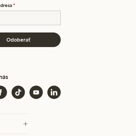
adresa
*
Odoberať
 nás