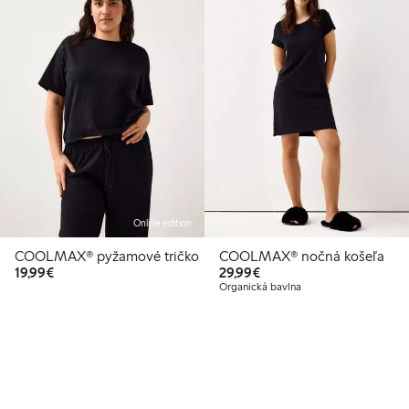
Online edition
COOLMAX® pyžamové tričko
COOLMAX® nočná košeľa
19,99 €
29,99 €
19,99€
29,99€
Organická bavlna