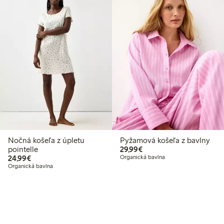
Nočná košeľa z úpletu
Pyžamová košeľa z bavlny
29,99 €
pointelle
29,99€
24,99 €
24,99€
Organická bavlna
Organická bavlna