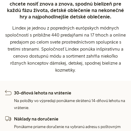
chcete nosiť znova a znova, spodnú bielizeň pre
každú fázu života, detské oblečenie na nekonečné
hry a najpohodlnejšie detské oblečenie.
Lindex je jednou z popredných európskych módnych
spoločností s približne 440 predajňami na 17 trhoch a online
predajom po celom svete prostredníctvom spolupráce s
tretími stranami. Spoločnosť Lindex ponúka inšpiratívnu a
cenovo dostupnú módu a sortiment zahŕňa niekoľko
rôznych konceptov dámskej, detskej, spodnej bielizne a
kozmetiky.
30-dňová lehota na vrátenie
Na položky vo výpredaji ponúkame skrátenú 14-dňovú lehotu na
vrátenie.
Náklady na doručenie
Ponúkame priame doručenie na vybranú adresu s poštovným