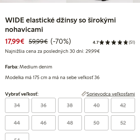
WIDE elastické džínsy so širokými
nohavicami
Zvýhodnená cena: 17,99 €
Bežná cena: 59,99 €
70% zľava
17,99€
(-70%)
59,99€
4.7
(51)
Najnižšia cena za 
Najnižšia cena za posledných 30 dní: 29,99€
Farba:
Medium denim
Modelka má 175 cm a má na sebe veľkosť 36
Vybrať veľkosť:
Sprievodca veľkosťami
Vybrať veľkosť:
34
36
38
40
42
44
46
48
50
52