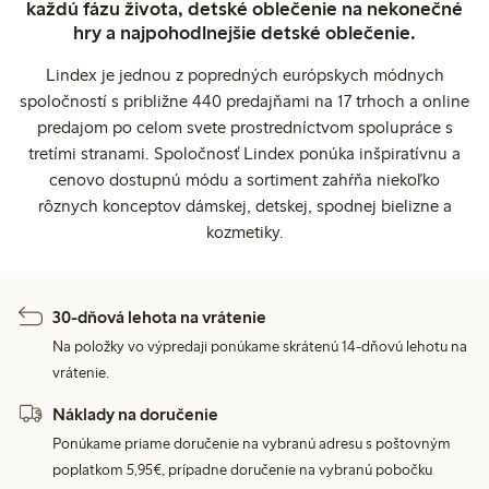
každú fázu života, detské oblečenie na nekonečné
hry a najpohodlnejšie detské oblečenie.
Lindex je jednou z popredných európskych módnych
spoločností s približne 440 predajňami na 17 trhoch a online
predajom po celom svete prostredníctvom spolupráce s
tretími stranami. Spoločnosť Lindex ponúka inšpiratívnu a
cenovo dostupnú módu a sortiment zahŕňa niekoľko
rôznych konceptov dámskej, detskej, spodnej bielizne a
kozmetiky.
30-dňová lehota na vrátenie
Na položky vo výpredaji ponúkame skrátenú 14-dňovú lehotu na
vrátenie.
Náklady na doručenie
Ponúkame priame doručenie na vybranú adresu s poštovným
poplatkom 5,95€, prípadne doručenie na vybranú pobočku