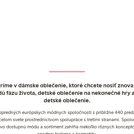
ríme v dámske oblečenie, ktoré chcete nosiť znova
dú fázu života, detské oblečenie na nekonečné hry 
detské oblečenie.
popredných európskych módnych spoločností s približne 440 preda
celom svete prostredníctvom spolupráce s tretími stranami. Spol
ovo dostupnú módu a sortiment zahŕňa niekoľko rôznych koncepto
spodnej bielizne a kozmetiky.