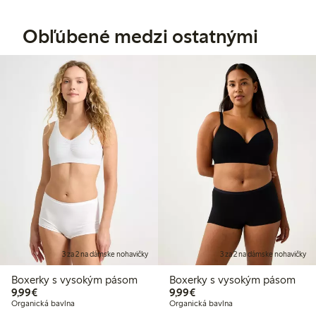
Obľúbené medzi ostatnými
3 za 2 na dámske nohavičky
3 za 2 na dámske nohavičky
Boxerky s vysokým pásom
Boxerky s vysokým pásom
9,99 €
9,99 €
9,99€
9,99€
Organická bavlna
Organická bavlna