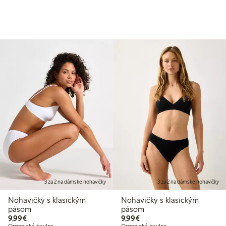
3 za 2 na dámske nohavičky
3 za 2 na dámske nohavičky
Nohavičky s klasickým
Nohavičky s klasickým
pásom
pásom
9,99 €
9,99 €
9,99€
9,99€