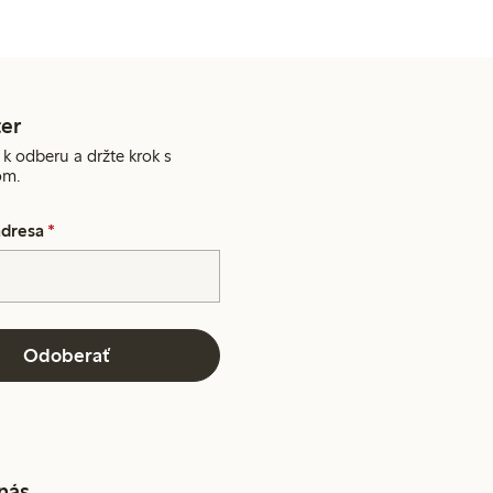
er
 k odberu a držte krok s
om.
adresa
*
Odoberať
 nás