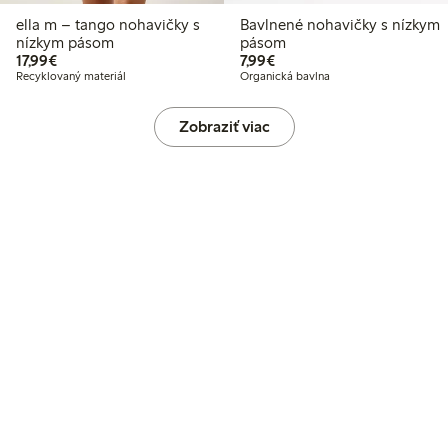
ella m – tango nohavičky s
Bavlnené nohavičky s nízkym
nízkym pásom
pásom
17,99 €
7,99 €
17,99€
7,99€
Recyklovaný materiál
Organická bavlna
Zobraziť viac