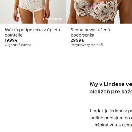
Online edition
Mäkká podprsenka z úpletu
Senna nevystužená
pointelle
podprsenka
19,99 €
29,99 €
19,99€
29,99€
Organická bavlna
Recyklovaný materiál
My v Lindexe ve
bielizeň pre kaž
Lindex je jednou z 
online predajom po 
inšpiratívnu a cen