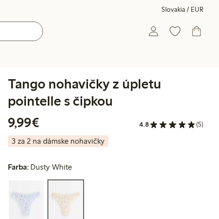
Slovakia / EUR
Tango nohavičky z úpletu
pointelle s čipkou
9,99 €
9,99€
4.8
(5)
3 za 2 na dámske nohavičky
Farba:
Dusty White