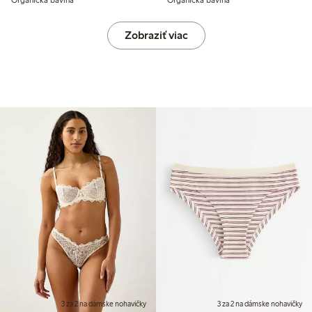
Organická bavlna
Organická bavlna
Zobraziť viac
3 za 2 na dámske nohavičky
3 za 2 na dámske nohavičky