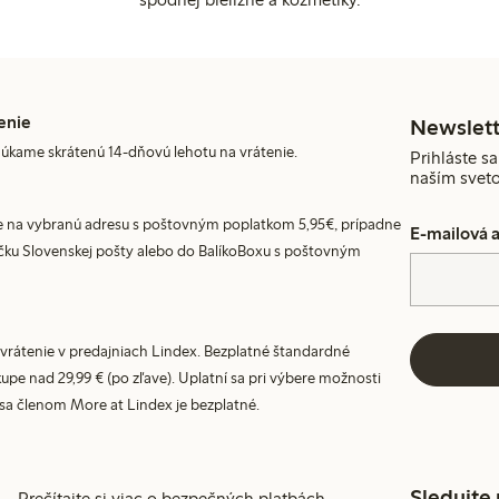
enie
Newslett
úkame skrátenú 14-dňovú lehotu na vrátenie.
Prihláste sa
naším svet
 na vybranú adresu s poštovným poplatkom 5,95€, prípadne
E-mailová 
ku Slovenskej pošty alebo do BalíkoBoxu s poštovným
vrátenie v predajniach Lindex. Bezplatné štandardné
upe nad 29,99 € (po zľave). Uplatní sa pri výbere možnosti
 sa členom More at Lindex je bezplatné.
Sledujte
Prečítajte si viac o bezpečných platbách