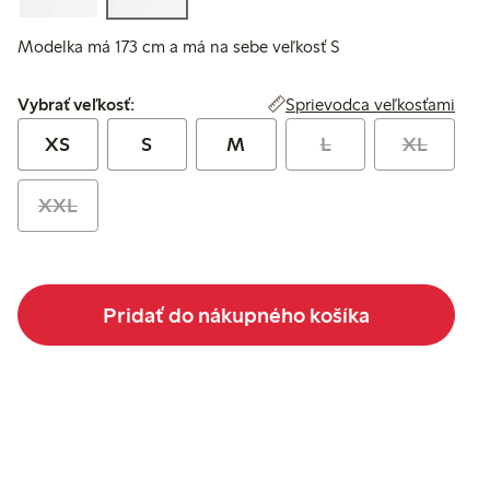
Modelka má 173 cm a má na sebe veľkosť S
Vybrať veľkosť:
Sprievodca veľkosťami
Vybrať veľkosť:
XS
S
M
L
XL
XXL
Pridať do nákupného košíka