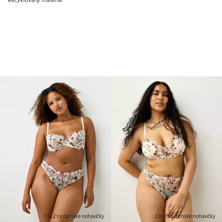
Recyklovaný materiál
3 za 2 na dámske nohavičky
3 za 2 na dámske nohavičky