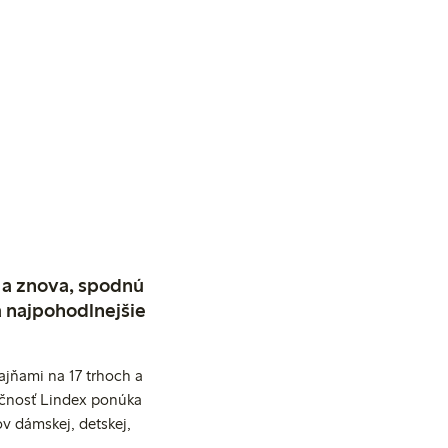
 a znova, spodnú
a najpohodlnejšie
jňami na 17 trhoch a
očnosť Lindex ponúka
v dámskej, detskej,