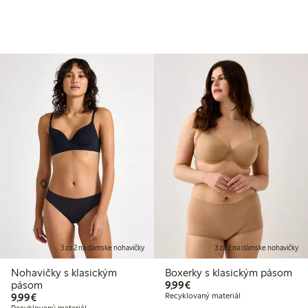
3 za 2 na dámske nohavičky
3 za 2 na dámske nohavičky
Nohavičky s klasickým
Boxerky s klasickým pásom
9,99 €
pásom
9,99€
9,99 €
9,99€
Recyklovaný materiál