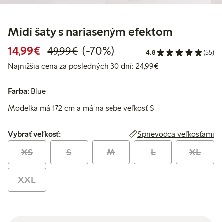
Midi šaty s nariaseným efektom
Zvýhodnená cena: 14,99 €
Bežná cena: 49,99 €
70% zľava
14,99€
(-70%)
49,99€
4.8
(55)
Najnižšia cena za 
Najnižšia cena za posledných 30 dní: 24,99€
Farba:
Blue
Modelka má 172 cm a má na sebe veľkosť S
Vybrať veľkosť:
Sprievodca veľkosťami
Vybrať veľkosť:
XS
S
M
L
XL
XXL