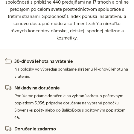
spoločností s približne 440 predajňami na 17 trhoch a online
predajom po celom svete prostredníctvom spolupráce s
tretími stranami. Spoločnosť Lindex ponúka inšpiratívnu a
cenovo dostupnú módu a sortiment zahŕňa niekoľko
rôznych konceptov dámskej, detskej, spodnej bielizne a
kozmetiky.
30-dňová lehota na vrátenie
Na položky vo výpredaji ponúkame skrátenú 14-dňovú lehotu na
vrátenie.
Náklady na doručenie
Ponúkame priame doručenie na vybranú adresu s poštovným
poplatkom 5,95€, prípadne doručenie na vybranú pobočku
Slovenskej pošty alebo do BalíkoBoxu s poštovným poplatkom
4€.
Doručenie zadarmo