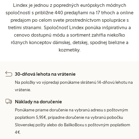
Lindex je jednou z popredných európskych módnych
spoločností s približne 440 predajňami na 17 trhoch a online
predajom po celom svete prostredníctvom spolupráce s
tretími stranami. Spoločnosť Lindex ponúka inšpiratívnu a
cenovo dostupnú módu a sortiment zahŕňa niekoľko
rôznych konceptov dámskej, detskej, spodnej bielizne a
kozmetiky.
30-dňová lehota na vrátenie
Na položky vo výpredaji ponúkame skrátenú 14-dňovú lehotu na
vrátenie.
Náklady na doručenie
Ponúkame priame doručenie na vybranú adresu s poštovným
poplatkom 5,95€, prípadne doručenie na vybranú pobočku
Slovenskej pošty alebo do BalíkoBoxu s poštovným poplatkom
4€.