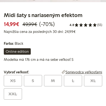
Midi šaty s nariaseným efektom
Zvýhodnená cena: 14,99 €
Bežná cena: 49,99 €
70% zľava
14,99€
(-70%)
49,99€
4.8
(55)
Najnižšia cena za 
Najnižšia cena za posledných 30 dní: 24,99€
Farba:
Black
Online edition
Modelka má 176 cm a má na sebe veľkosť S
Vybrať veľkosť:
Sprievodca veľkosťami
Vybrať veľkosť:
XS
S
M
L
XL
XXL