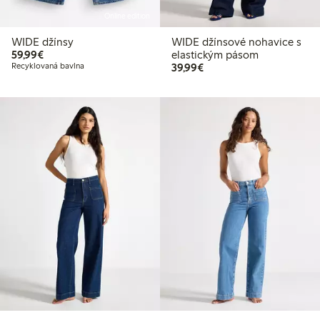
Online edition
WIDE džínsy
WIDE džínsové nohavice s
59,99 €
59,99€
elastickým pásom
39,99 €
Recyklovaná bavlna
39,99€