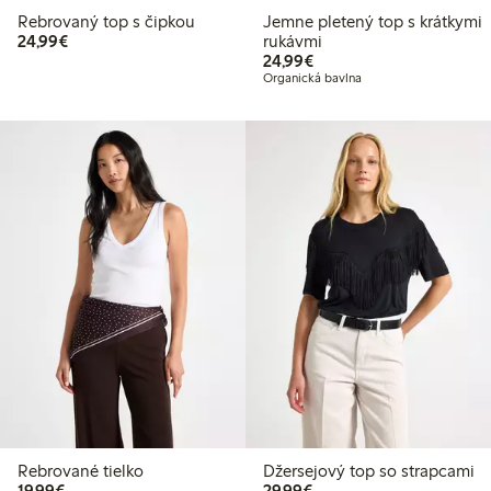
Rebrovaný top s čipkou
Jemne pletený top s krátkymi
24,99 €
24,99€
rukávmi
24,99 €
24,99€
Organická bavlna
Rebrované tielko
Džersejový top so strapcami
19,99 €
29,99 €
19,99€
29,99€