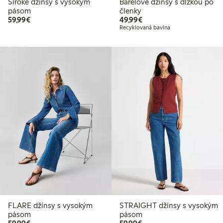
Široké džínsy s vysokým
Barelové džínsy s dĺžkou po
pásom
členky
59,99 €
49,99 €
59,99€
49,99€
Recyklovaná bavlna
FLARE džínsy s vysokým
STRAIGHT džínsy s vysokým
pásom
pásom
59,99 €
59,99 €