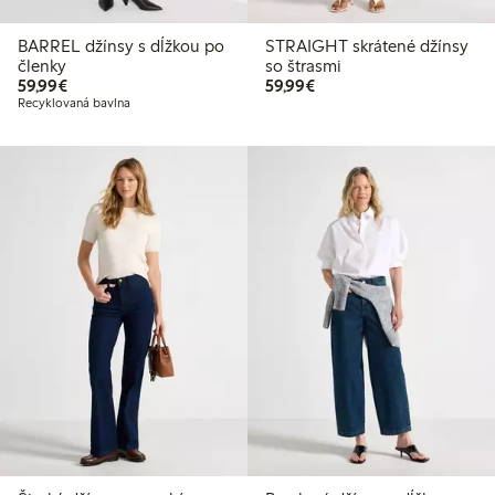
BARREL džínsy s dĺžkou po
STRAIGHT skrátené džínsy
členky
so štrasmi
59,99 €
59,99 €
59,99€
59,99€
Recyklovaná bavlna