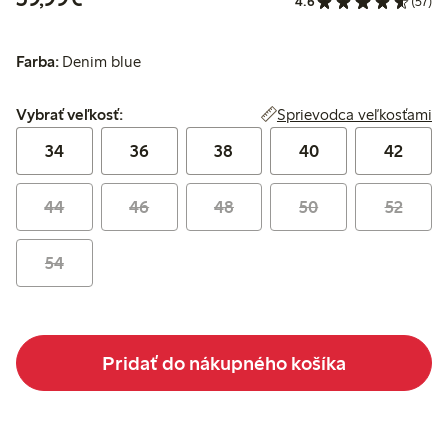
4.6
(57)
Farba:
Denim blue
Vybrať veľkosť:
Sprievodca veľkosťami
Vybrať veľkosť:
34
36
38
40
42
44
46
48
50
52
54
Pridať do nákupného košíka