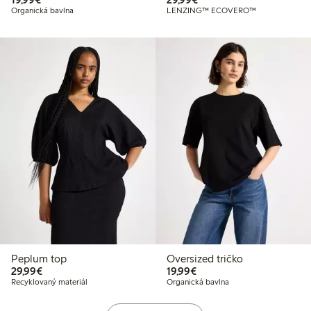
Organická bavlna
LENZING™ ECOVERO™
Peplum top
Oversized tričko
29,99 €
19,99 €
29,99€
19,99€
Recyklovaný materiál
Organická bavlna