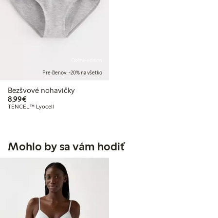
Online edition
Pre členov: -20% na všetko
Bezšvové nohavičky
8,99 €
8,99€
TENCEL™ Lyocell
Mohlo by sa vám hodiť