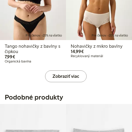
Pre členov: -20% na všetko
Pre členov: -20% na všetko
Tango nohavičky z bavlny s
Nohavičky z mikro bavlny
14,99 €
čipkou
14,99€
7,99 €
7,99€
Recyklovaný materiál
Organická bavlna
Zobraziť viac
Podobné produkty