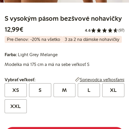
S vysokým pásom bezšvové nohavičky
12,99 €
12,99€
4.6
(97)
Pre členov: -20% na všetko
3 za 2 na dámske nohavičky
Farba:
Light Grey Melange
Modelka má 175 cm a má na sebe veľkosť S
Vybrať veľkosť:
Sprievodca veľkosťami
Vybrať veľkosť:
XS
S
M
L
XL
XXL