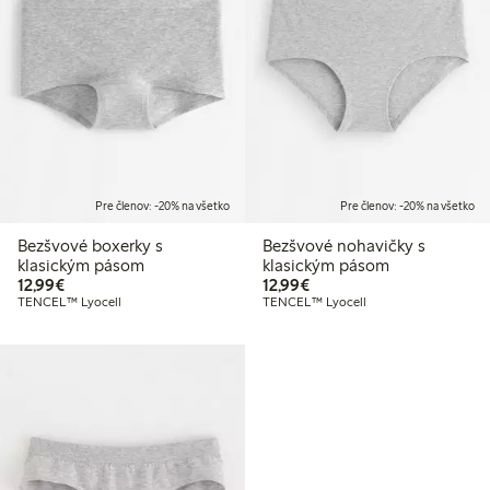
Pre členov: -20% na všetko
Pre členov: -20% na všetko
Bezšvové boxerky s
Bezšvové nohavičky s
klasickým pásom
klasickým pásom
12,99 €
12,99 €
12,99€
12,99€
TENCEL™ Lyocell
TENCEL™ Lyocell