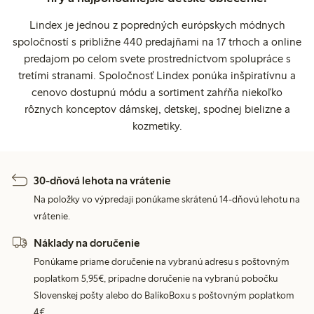
Lindex je jednou z popredných európskych módnych
spoločností s približne 440 predajňami na 17 trhoch a online
predajom po celom svete prostredníctvom spolupráce s
tretími stranami. Spoločnosť Lindex ponúka inšpiratívnu a
cenovo dostupnú módu a sortiment zahŕňa niekoľko
rôznych konceptov dámskej, detskej, spodnej bielizne a
kozmetiky.
30-dňová lehota na vrátenie
Na položky vo výpredaji ponúkame skrátenú 14-dňovú lehotu na
vrátenie.
Náklady na doručenie
Ponúkame priame doručenie na vybranú adresu s poštovným
poplatkom 5,95€, prípadne doručenie na vybranú pobočku
Slovenskej pošty alebo do BalíkoBoxu s poštovným poplatkom
4€.