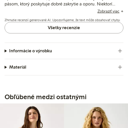
pásom, ktorý poskytuje dobré zakrytie a oporu. Niektorí
zákazníci považujú strih za mierne voľný alebo tesný okolo
Zobraziť viac
stehien, a niekoľko spomína podráždenie od vnútornej
Zhrnutie recenzií generované AI. Upozorňujeme, že text môže obsahovať chyby.
etikety alebo problémy s prilepením vložiek.
Všetky recenzie
Informácie o výrobku
Materiál
Obľúbené medzi ostatnými