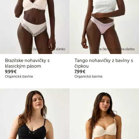
Pre členov: -20% na všetko
Pre členov: -20% na všetko
Brazílske nohavičky s
Tango nohavičky z bavlny s
klasickým pásom
čipkou
9,99 €
7,99 €
9,99€
7,99€
Organická bavlna
Organická bavlna