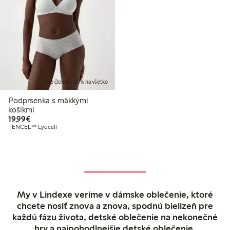
Pre členov: -20% na všetko
Podprsenka s mäkkými
košíkmi
19,99 €
19,99€
TENCEL™ Lyocell
My v Lindexe veríme v dámske oblečenie, ktoré
chcete nosiť znova a znova, spodnú bielizeň pre
každú fázu života, detské oblečenie na nekonečné
hry a najpohodlnejšie detské oblečenie.