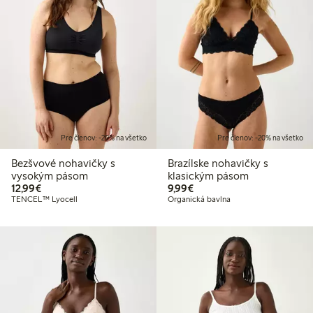
Pre členov: -20% na všetko
Pre členov: -20% na všetko
Bezšvové nohavičky s
Brazílske nohavičky s
vysokým pásom
klasickým pásom
12,99 €
9,99 €
12,99€
9,99€
TENCEL™ Lyocell
Organická bavlna