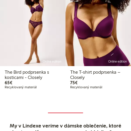
Online edition
Online edition
The Bird podprsenka s
The T-shirt podprsenka –
kosticami - Closely
Closely
65,00 €
75,00 €
65€
75€
Recyklovaný materiál
Recyklovaný materiál
My v Lindexe veríme v dámske oblečenie, ktoré