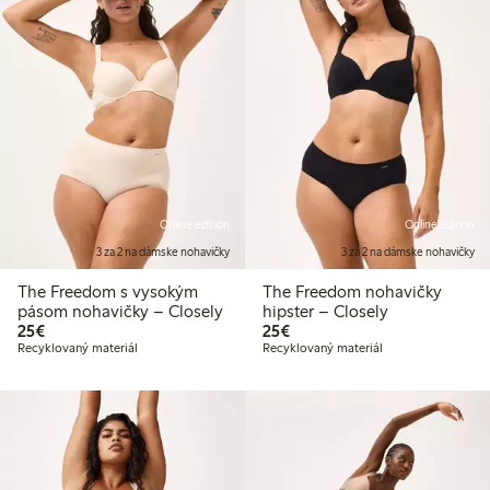
Online edition
Online edition
3 za 2 na dámske nohavičky
3 za 2 na dámske nohavičky
The Freedom s vysokým
The Freedom nohavičky
pásom nohavičky – Closely
hipster – Closely
25,00 €
25,00 €
25€
25€
Recyklovaný materiál
Recyklovaný materiál