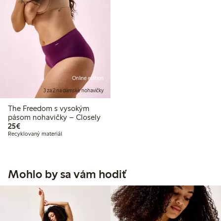
Online edition
3 za 2 na dámske nohavičky
The Freedom s vysokým
pásom nohavičky – Closely
25,00 €
25€
Recyklovaný materiál
Mohlo by sa vám hodiť