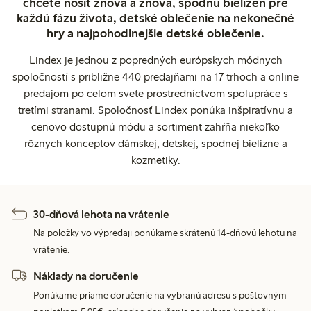
chcete nosiť znova a znova, spodnú bielizeň pre
každú fázu života, detské oblečenie na nekonečné
hry a najpohodlnejšie detské oblečenie.
Lindex je jednou z popredných európskych módnych
spoločností s približne 440 predajňami na 17 trhoch a online
predajom po celom svete prostredníctvom spolupráce s
tretími stranami. Spoločnosť Lindex ponúka inšpiratívnu a
cenovo dostupnú módu a sortiment zahŕňa niekoľko
rôznych konceptov dámskej, detskej, spodnej bielizne a
kozmetiky.
30-dňová lehota na vrátenie
Na položky vo výpredaji ponúkame skrátenú 14-dňovú lehotu na
vrátenie.
Náklady na doručenie
Ponúkame priame doručenie na vybranú adresu s poštovným