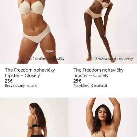
Online edition
Online edition
3 za 2 na dámske nohavičky
3 za 2 na dámske nohavičky
The Freedom nohavičky
The Freedom nohavičky
hipster – Closely
hipster – Closely
25,00 €
25,00 €
25€
25€
Recyklovaný materiál
Recyklovaný materiál