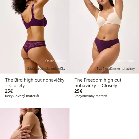
Online edition
Online edition
3 za 2 na dámske nohavičky
3 za 2 na dámske nohavičky
The Bird high cut nohavičky
The Freedom high cut
– Closely
nohavičky – Closely
25,00 €
25,00 €
25€
25€
Recyklovaný materiál
Recyklovaný materiál