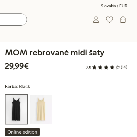
Slovakia / EUR
MOM rebrované midi šaty
29,99 €
29,99€
3.8
(14)
Farba:
Black
Online edition