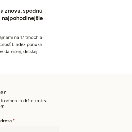
 a znova, spodnú
a najpohodlnejšie
jňami na 17 trhoch a
očnosť Lindex ponúka
v dámskej, detskej,
er
 k odberu a držte krok s
om.
adresa
*