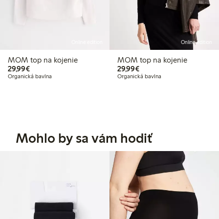
Online edition
Online edition
MOM top na kojenie
MOM top na kojenie
29,99 €
29,99 €
29,99€
29,99€
Organická bavlna
Organická bavlna
Mohlo by sa vám hodiť