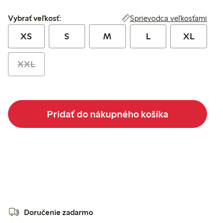
Vybrať veľkosť:
Sprievodca veľkosťami
Vybrať veľkosť:
XS
S
M
L
XL
XXL
Pridať do nákupného košíka
Doručenie zadarmo