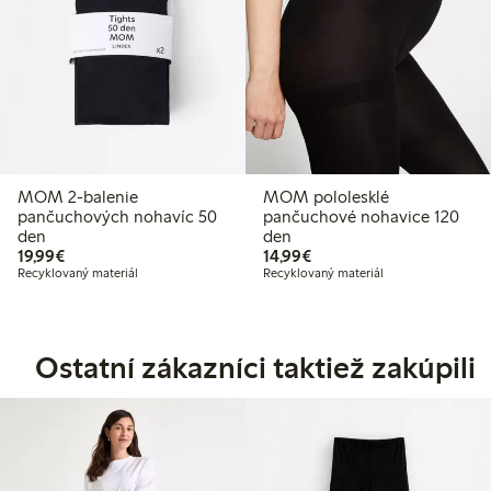
MOM 2-balenie
MOM pololesklé
pančuchových nohavíc 50
pančuchové nohavice 120
den
den
19,99 €
14,99 €
19,99€
14,99€
Recyklovaný materiál
Recyklovaný materiál
Ostatní zákazníci taktiež zakúpili