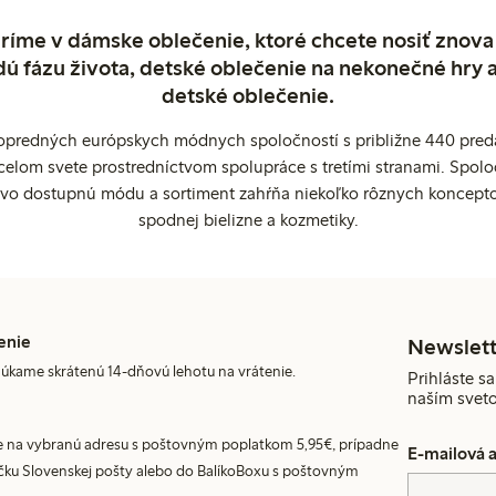
ríme v dámske oblečenie, ktoré chcete nosiť znova
dú fázu života, detské oblečenie na nekonečné hry 
detské oblečenie.
popredných európskych módnych spoločností s približne 440 preda
celom svete prostredníctvom spolupráce s tretími stranami. Spol
ovo dostupnú módu a sortiment zahŕňa niekoľko rôznych koncepto
spodnej bielizne a kozmetiky.
enie
Newslett
úkame skrátenú 14-dňovú lehotu na vrátenie.
Prihláste sa
naším svet
 na vybranú adresu s poštovným poplatkom 5,95€, prípadne
E-mailová 
ku Slovenskej pošty alebo do BalíkoBoxu s poštovným