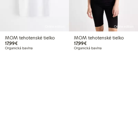
Online edition
Online edition
MOM tehotenské tielko
MOM tehotenské tielko
17,99 €
17,99 €
17,99€
17,99€
Organická bavlna
Organická bavlna