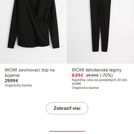
Online edition
Online edition
MOM zavinovací top na
MOM tehotenské legíny
99 €
9 €
Zvýhodnená cena: 8,99
Bežná cena: 29,9
70% zľava
kojenie
8,99€
(-70%)
29,99€
29,99 €
29,99€
Najnižšia cena za posledných 30 dní:
: 19,99 €
Najnižšia cena za posledných 30 dn
14,99€
Organická bavlna
Organická bavlna
Zobraziť viac