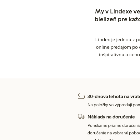
My v Lindexe ve
bielizeň pre kaž
Lindex je jednou z 
online predajom po 
inšpiratívnu a cen
30-dňová lehota na vrát
Na položky vo výpredaji pon
Náklady na doručenie
Ponúkame priame doručenie
doručenie na vybranú poboč