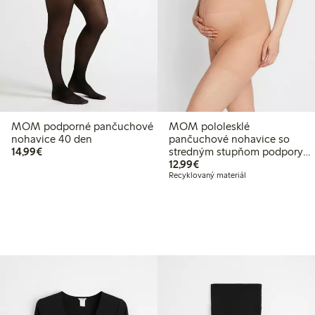
MOM podporné pančuchové
MOM pololesklé
nohavice 40 den
pančuchové nohavice so
14,99 €
14,99€
stredným stupňom podpory
12,99 €
20 den
12,99€
Recyklovaný materiál