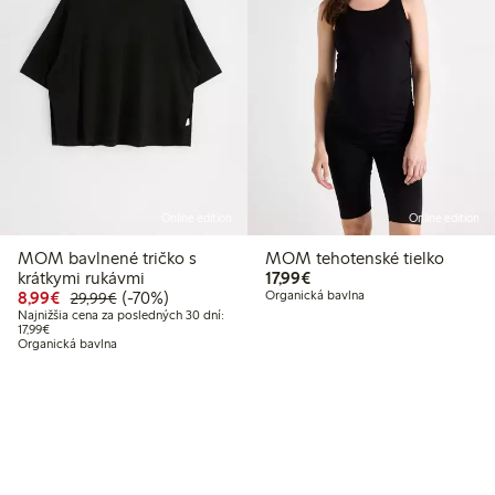
Online edition
Online edition
MOM bavlnené tričko s
MOM tehotenské tielko
 €
9 €
17,99 €
krátkymi rukávmi
17,99€
Zvýhodnená cena: 8,99 €
Bežná cena: 29,99 €
70% zľava
8,99€
(-70%)
Organická bavlna
29,99€
í: 14,99 €
Najnižšia cena za posledných 30 dní:
Najnižšia cena za posledných 30 dní: 17,99 €
17,99€
Organická bavlna