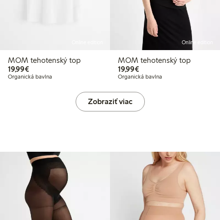
Online edition
Online edition
MOM tehotenský top
MOM tehotenský top
19,99 €
19,99 €
19,99€
19,99€
Organická bavlna
Organická bavlna
Zobraziť viac