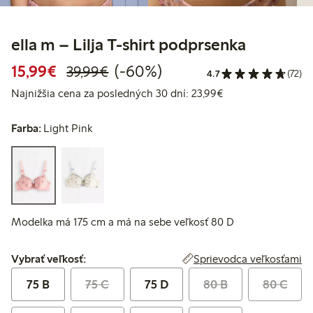
ella m – Lilja T-shirt podprsenka
Zvýhodnená cena: 15,99 €
Bežná cena: 39,99 €
60% zľava
15,99€
(-60%)
39,99€
4.7
(72)
Najnižšia cena za 
Najnižšia cena za posledných 30 dní: 23,99€
Farba:
Light Pink
Modelka má 175 cm a má na sebe veľkosť 80 D
Vybrať veľkosť:
Sprievodca veľkosťami
Vybrať veľkosť:
75 B
75 C
75 D
80 B
80 C