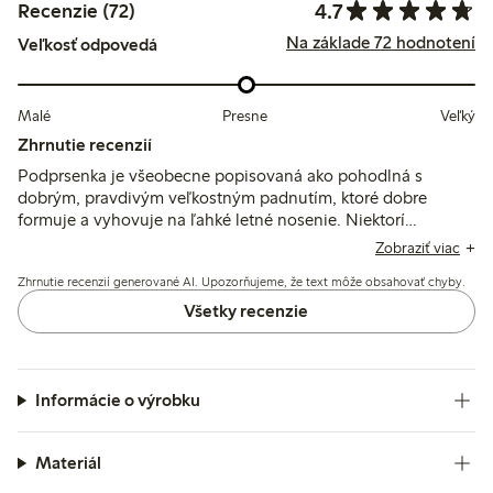
4.7
Recenzie (72)
Na základe 72 hodnotení
Veľkosť odpovedá
Malé
Presne
Veľký
Zhrnutie recenzií
Podprsenka je všeobecne popisovaná ako pohodlná s
dobrým, pravdivým veľkostným padnutím, ktoré dobre
formuje a vyhovuje na ľahké letné nosenie. Niektorí
zákazníci spomínajú, že čipka a vzorovaná látka môžu
Zobraziť viac
spôsobiť mierne podráždenie, a niekoľkí vyjadrujú obavy
Zhrnutie recenzií generované AI. Upozorňujeme, že text môže obsahovať chyby.
ohľadom elasticity obvodu a nezhôd vo veľkostiach.
Všetky recenzie
Informácie o výrobku
Materiál