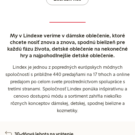
My v Lindexe veríme v dámske oblečenie, ktoré
chcete nosiť znova a znova, spodnú bielizeň pre
každú fázu života, detské oblečenie na nekonečné
hry a najpohodlnejšie detské oblečenie.
Lindex je jednou z popredných európskych módnych
spoločností s približne 440 predajňami na 17 trhoch a online
predajom po celom svete prostredníctvom spolupráce s
tretími stranami. Spoločnosť Lindex ponúka inšpiratívnu a
cenovo dostupnú módu a sortiment zahŕňa niekoľko
rôznych konceptov dámskej, detskej, spodnej bielizne a
kozmetiky.
30-dňová lehota na vrátenie