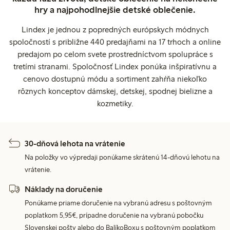
hry a najpohodlnejšie detské oblečenie.
Lindex je jednou z popredných európskych módnych
spoločností s približne 440 predajňami na 17 trhoch a online
predajom po celom svete prostredníctvom spolupráce s
tretími stranami. Spoločnosť Lindex ponúka inšpiratívnu a
cenovo dostupnú módu a sortiment zahŕňa niekoľko
rôznych konceptov dámskej, detskej, spodnej bielizne a
kozmetiky.
30-dňová lehota na vrátenie
Na položky vo výpredaji ponúkame skrátenú 14-dňovú lehotu na
vrátenie.
Náklady na doručenie
Ponúkame priame doručenie na vybranú adresu s poštovným
poplatkom 5,95€, prípadne doručenie na vybranú pobočku
Slovenskej pošty alebo do BalíkoBoxu s poštovným poplatkom