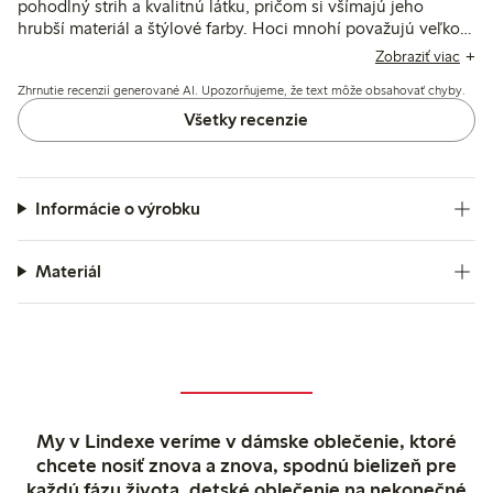
pohodlný strih a kvalitnú látku, pričom si všímajú jeho
hrubší materiál a štýlové farby. Hoci mnohí považujú veľkosť
za presnú, niektorí navrhujú zvoliť menšiu veľkosť pre lepšie
Zobraziť viac
padnutie. Niekoľko recenzií spomína problémy s
Zhrnutie recenzií generované AI. Upozorňujeme, že text môže obsahovať chyby.
vyblednutím farby po praní a nekonzistentné veľkosti, ale
celkový pocit zostáva pozitívny pokiaľ ide o pohodlie a
Všetky recenzie
univerzálnosť.
Informácie o výrobku
Materiál
My v Lindexe veríme v dámske oblečenie, ktoré
chcete nosiť znova a znova, spodnú bielizeň pre
každú fázu života, detské oblečenie na nekonečné