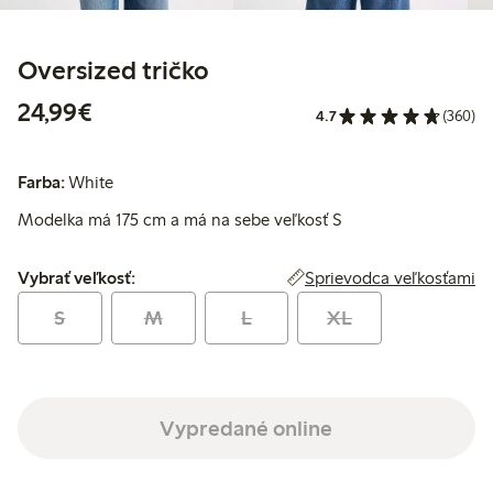
Oversized tričko
24,99 €
24,99€
4.7
(360)
Farba:
White
Modelka má 175 cm a má na sebe veľkosť S
Vybrať veľkosť:
Sprievodca veľkosťami
Vybrať veľkosť:
S
M
L
XL
Vypredané online