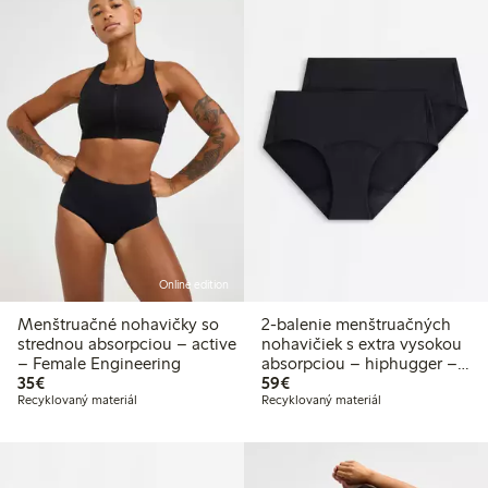
Online edition
Menštruačné nohavičky so
2-balenie menštruačných
strednou absorpciou – active
nohavičiek s extra vysokou
– Female Engineering
absorpciou – hiphugger –
35,00 €
59,00 €
35€
Female Engineering
59€
Recyklovaný materiál
Recyklovaný materiál