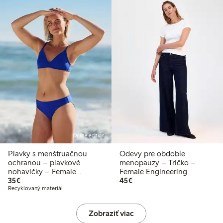
Online edition
Plavky s menštruačnou
Odevy pre obdobie
ochranou – plavkové
menopauzy – Tričko –
nohavičky – Female
Female Engineering
35,00 €
45,00 €
Engineering
35€
45€
Recyklovaný materiál
Zobraziť viac