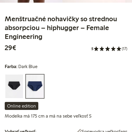
Menštruačné nohavičky so strednou
absorpciou – hiphugger – Female
Engineering
29,00 €
29€
5
(17)
Farba:
Dark Blue
Online edition
Modelka má 175 cm a má na sebe veľkosť S
Vybrať veľkosť:
Sprievodca veľkosťami
Vybrať veľkosť: