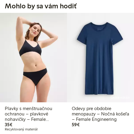
Mohlo by sa vám hodiť
Online edition
Plavky s menštruačnou
Odevy pre obdobie
ochranou – plavkové
menopauzy – Nočná košeľa
nohavičky – Female
– Female Engineering
35,00 €
59,00 €
Engineering
35€
59€
Recyklovaný materiál