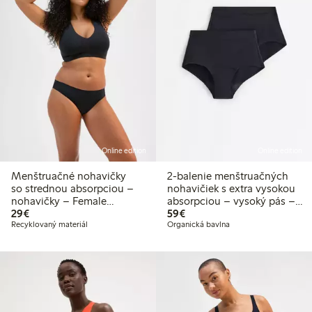
Online edition
Online edition
Menštruačné nohavičky
2-balenie menštruačných
so strednou absorpciou –
nohavičiek s extra vysokou
nohavičky – Female
absorpciou – vysoký pás –
29,00 €
59,00 €
Engineering
29€
Female Engineering
59€
Recyklovaný materiál
Organická bavlna