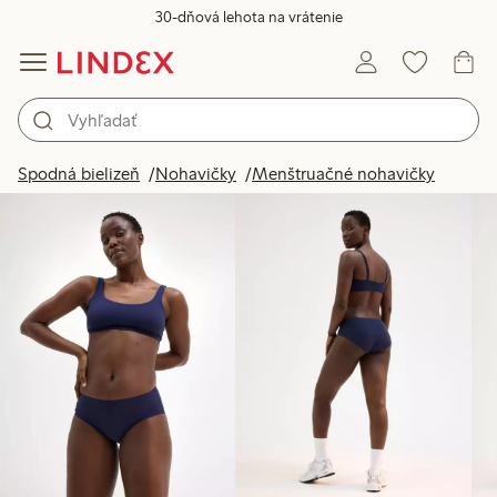
30-dňová lehota na vrátenie
Produkty na obrázku
Spodná bielizeň
Nohavičky
Menštruačné nohavičky