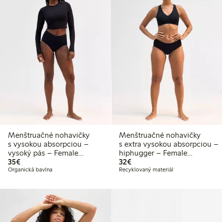
Menštruačné nohavičky
Menštruačné nohavičky
s vysokou absorpciou –
s extra vysokou absorpciou –
vysoký pás – Female
hiphugger – Female
35,00 €
32,00 €
Engineering
35€
Engineering
32€
Organická bavlna
Recyklovaný materiál