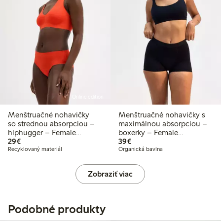
Online edition
Menštruačné nohavičky
Menštruačné nohavičky s
so strednou absorpciou –
maximálnou absorpciou –
hiphugger – Female
boxerky – Female
29,00 €
39,00 €
Engineering
29€
Engineering
39€
Recyklovaný materiál
Organická bavlna
Zobraziť viac
Podobné produkty