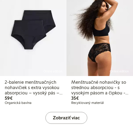
Online edition
Online edition
2-balenie menštruačných
Menštruačné nohavičky so
nohavičiek s extra vysokou
strednou absorpciou - s
absorpciou – vysoký pás –
vysokým pásom a čipkou -
59,00 €
35,00 €
Female Engineering
59€
Female Engineering
35€
Organická bavlna
Recyklovaný materiál
Zobraziť viac