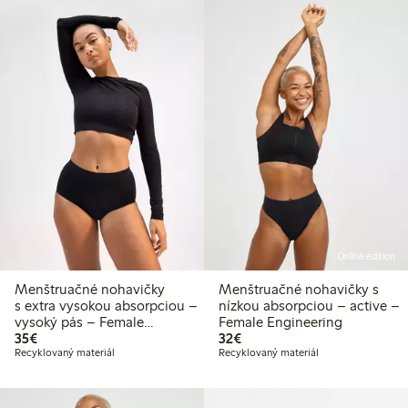
Online edition
Menštruačné nohavičky
Menštruačné nohavičky s
s extra vysokou absorpciou –
nízkou absorpciou – active –
vysoký pás – Female
Female Engineering
35,00 €
32,00 €
Engineering
35€
32€
Recyklovaný materiál
Recyklovaný materiál