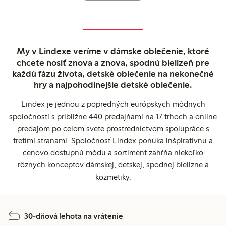
My v Lindexe veríme v dámske oblečenie, ktoré
chcete nosiť znova a znova, spodnú bielizeň pre
každú fázu života, detské oblečenie na nekonečné
hry a najpohodlnejšie detské oblečenie.
Lindex je jednou z popredných európskych módnych
spoločností s približne 440 predajňami na 17 trhoch a online
predajom po celom svete prostredníctvom spolupráce s
tretími stranami. Spoločnosť Lindex ponúka inšpiratívnu a
cenovo dostupnú módu a sortiment zahŕňa niekoľko
rôznych konceptov dámskej, detskej, spodnej bielizne a
kozmetiky.
30-dňová lehota na vrátenie