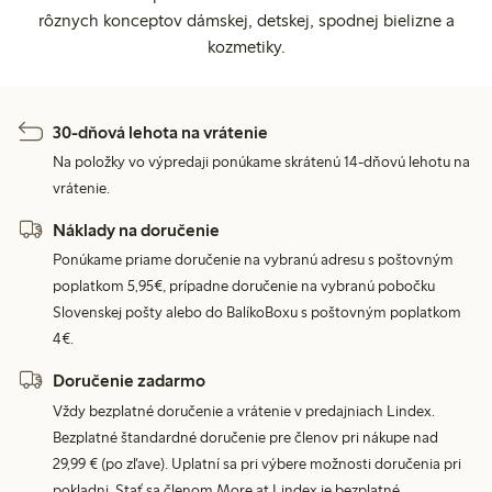
rôznych konceptov dámskej, detskej, spodnej bielizne a
kozmetiky.
30-dňová lehota na vrátenie
Na položky vo výpredaji ponúkame skrátenú 14-dňovú lehotu na
vrátenie.
Náklady na doručenie
Ponúkame priame doručenie na vybranú adresu s poštovným
poplatkom 5,95€, prípadne doručenie na vybranú pobočku
Slovenskej pošty alebo do BalíkoBoxu s poštovným poplatkom
4€.
Doručenie zadarmo
Vždy bezplatné doručenie a vrátenie v predajniach Lindex.
Bezplatné štandardné doručenie pre členov pri nákupe nad
29,99 € (po zľave). Uplatní sa pri výbere možnosti doručenia pri
pokladni. Stať sa členom More at Lindex je bezplatné.