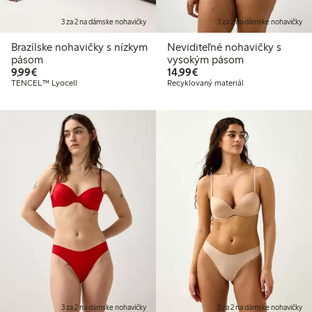
3 za 2 na dámske nohavičky
3 za 2 na dámske nohavičky
Brazílske nohavičky s nízkym
Neviditeľné nohavičky s
pásom
vysokým pásom
9,99 €
14,99 €
9,99€
14,99€
TENCEL™ Lyocell
Recyklovaný materiál
3 za 2 na dámske nohavičky
3 za 2 na dámske nohavičky