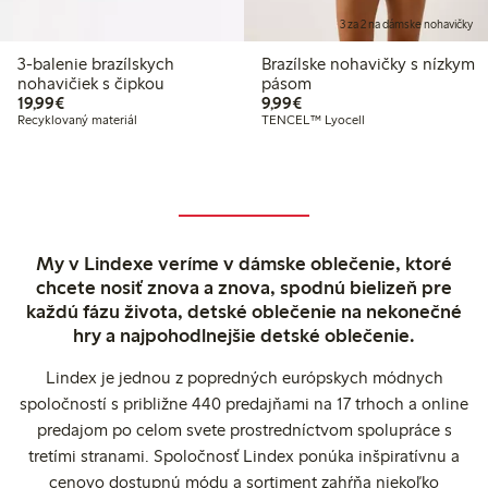
3 za 2 na dámske nohavičky
3-balenie brazílskych
Brazílske nohavičky s nízkym
nohavičiek s čipkou
pásom
19,99 €
9,99 €
19,99€
9,99€
Recyklovaný materiál
TENCEL™ Lyocell
My v Lindexe veríme v dámske oblečenie, ktoré
chcete nosiť znova a znova, spodnú bielizeň pre
každú fázu života, detské oblečenie na nekonečné
hry a najpohodlnejšie detské oblečenie.
Lindex je jednou z popredných európskych módnych
spoločností s približne 440 predajňami na 17 trhoch a online
predajom po celom svete prostredníctvom spolupráce s
tretími stranami. Spoločnosť Lindex ponúka inšpiratívnu a
cenovo dostupnú módu a sortiment zahŕňa niekoľko