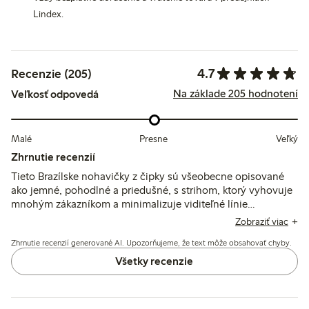
Lindex.
4.7
Recenzie (205)
Na základe 205 hodnotení
Veľkosť odpovedá
Malé
Presne
Veľký
Zhrnutie recenzií
Tieto Brazílske nohavičky z čipky sú všeobecne opisované
ako jemné, pohodlné a priedušné, s strihom, ktorý vyhovuje
mnohým zákazníkom a minimalizuje viditeľné línie
nohavičiek. Niektorí spomínajú problémy s elasticitou, ktorá
Zobraziť viac
spôsobuje, že nohavičky sa krútia alebo zosúvajú, a niekoľko
Zhrnutie recenzií generované AI. Upozorňujeme, že text môže obsahovať chyby.
z nich uvádza tenkú látku, ktorá môže po praní stratiť tvar
alebo farbu.
Všetky recenzie