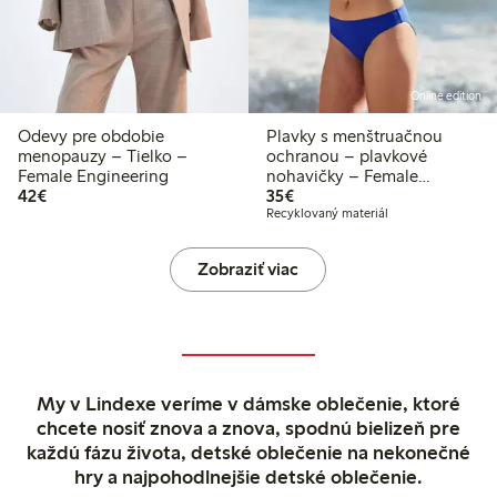
Online edition
Odevy pre obdobie
Plavky s menštruačnou
menopauzy – Tielko –
ochranou – plavkové
Female Engineering
nohavičky – Female
42,00 €
35,00 €
42€
Engineering
35€
Recyklovaný materiál
Zobraziť viac
My v Lindexe veríme v dámske oblečenie, ktoré
chcete nosiť znova a znova, spodnú bielizeň pre
každú fázu života, detské oblečenie na nekonečné
hry a najpohodlnejšie detské oblečenie.