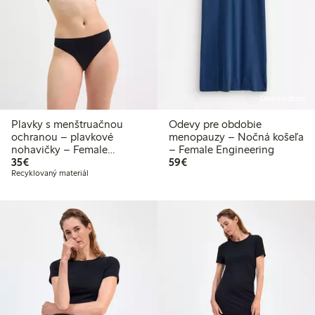
Online edition
Plavky s menštruačnou
Odevy pre obdobie
ochranou – plavkové
menopauzy – Nočná košeľa
nohavičky – Female
– Female Engineering
35,00 €
59,00 €
Engineering
35€
59€
Recyklovaný materiál