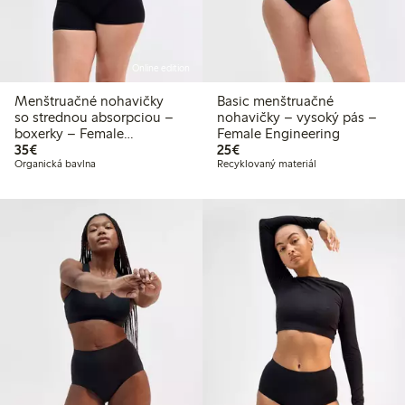
Online edition
Menštruačné nohavičky
Basic menštruačné
so strednou absorpciou –
nohavičky – vysoký pás –
boxerky – Female
Female Engineering
35,00 €
25,00 €
Engineering
35€
25€
Organická bavlna
Recyklovaný materiál