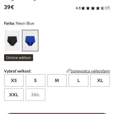
39,00 €
39€
4.5
(17)
Farba:
Neon Blue
Online edition
Vybrať veľkosť:
Sprievodca veľkosťami
Vybrať veľkosť:
XS
S
M
L
XL
XXL
3XL