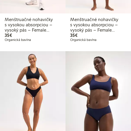
Menštruačné nohavičky
Menštruačné nohavičky
s vysokou absorpciou –
s vysokou absorpciou –
vysoký pás – Female
vysoký pás – Female
35,00 €
35,00 €
Engineering
35€
Engineering
35€
Organická bavlna
Organická bavlna