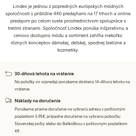
Lindex je jednou z popredných európskych módnych
spoločností s približne 440 predajňami na 17 trhoch a online
predajom po celom svete prostredníctvom spolupráce s
tretími stranami. Spoločnosť Lindex ponúka inšpiratívnu a
cenovo dostupnú módu a sortiment zahŕňa niekoľko
rôznych konceptov dámskej, detskej, spodnej bielizne a
kozmetiky.
30-dňová lehota na vrátenie
Na položky vo výpredaji ponúkame skrátenú 14-dňovú lehotu na
vrátenie.
Náklady na doručenie
Ponúkame priame doručenie na vybranú adresu s poštovným
poplatkom 5,95€, prípadne doručenie na vybranú pobočku
Slovenskej pošty alebo do BalíkoBoxu s poštovným poplatkom
4€.