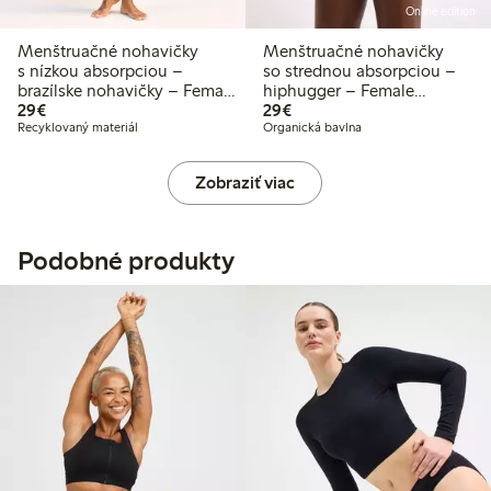
Online edition
Menštruačné nohavičky
Menštruačné nohavičky
s nízkou absorpciou –
so strednou absorpciou –
brazílske nohavičky – Female
hiphugger – Female
29,00 €
29,00 €
Engineering
29€
Engineering
29€
Recyklovaný materiál
Organická bavlna
Zobraziť viac
Podobné produkty