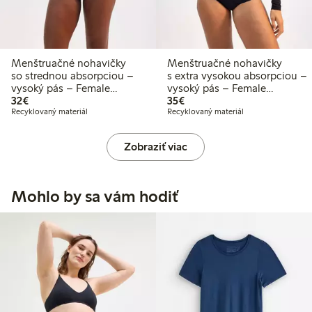
Menštruačné nohavičky
Menštruačné nohavičky
so strednou absorpciou –
s extra vysokou absorpciou –
vysoký pás – Female
vysoký pás – Female
32,00 €
35,00 €
Engineering
32€
Engineering
35€
Recyklovaný materiál
Recyklovaný materiál
Zobraziť viac
Mohlo by sa vám hodiť