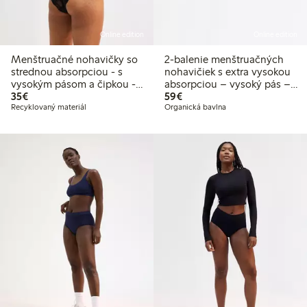
Online edition
Online edition
Menštruačné nohavičky so
2-balenie menštruačných
strednou absorpciou - s
nohavičiek s extra vysokou
vysokým pásom a čipkou -
absorpciou – vysoký pás –
35,00 €
59,00 €
Female Engineering
35€
Female Engineering
59€
Recyklovaný materiál
Organická bavlna