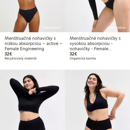
Online edition
Online edition
Menštruačné nohavičky s
Menštruačné nohavičky s
nízkou absorpciou – active –
vysokou absorpciou -
Female Engineering
nohavičky - Female
32,00 €
32,00 €
32€
Engineering
32€
Recyklovaný materiál
Organická bavlna