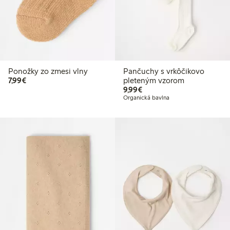
Ponožky zo zmesi vlny
Pančuchy s vrkôčikovo
7,99 €
7,99€
pleteným vzorom
9,99 €
9,99€
Organická bavlna