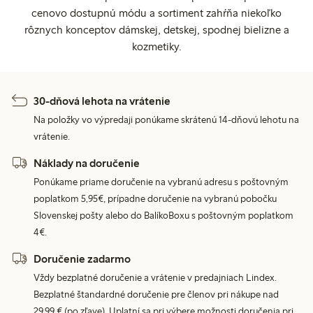
cenovo dostupnú módu a sortiment zahŕňa niekoľko
rôznych konceptov dámskej, detskej, spodnej bielizne a
kozmetiky.
30-dňová lehota na vrátenie
Na položky vo výpredaji ponúkame skrátenú 14-dňovú lehotu na
vrátenie.
Náklady na doručenie
Ponúkame priame doručenie na vybranú adresu s poštovným
poplatkom 5,95€, prípadne doručenie na vybranú pobočku
Slovenskej pošty alebo do BalíkoBoxu s poštovným poplatkom
4€.
Doručenie zadarmo
Vždy bezplatné doručenie a vrátenie v predajniach Lindex.
Bezplatné štandardné doručenie pre členov pri nákupe nad
29,99 € (po zľave). Uplatní sa pri výbere možnosti doručenia pri