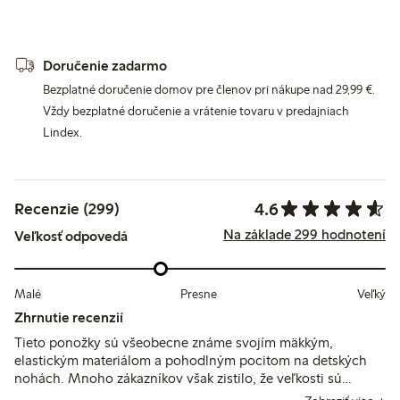
Doručenie zadarmo
Bezplatné doručenie domov pre členov pri nákupe nad 29,99 €.
Vždy bezplatné doručenie a vrátenie tovaru v predajniach
Lindex.
4.6
Recenzie (299)
Na základe 299 hodnotení
Veľkosť odpovedá
Malé
Presne
Veľký
Zhrnutie recenzií
Tieto ponožky sú všeobecne známe svojím mäkkým,
elastickým materiálom a pohodlným pocitom na detských
nohách. Mnoho zákazníkov však zistilo, že veľkosti sú
menšie a ponožky majú tendenciu ľahko sa zliezať, pričom