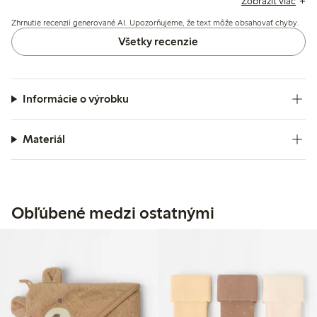
Zobraziť viac
niektoré sťažnosti sa týkajú zmenšenia po praní a
Zhrnutie recenzií generované AI. Upozorňujeme, že text môže obsahovať chyby.
nejednotného strihu medzi veľkosťami.
Všetky recenzie
Informácie o výrobku
Materiál
Obľúbené medzi ostatnými