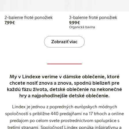
2-balenie froté ponožiek
3-balenie froté ponožiek
7,99 €
9,99 €
7,99€
9,99€
Organická bavlna
Zobraziť viac
My v Lindexe veríme v dámske oblečenie, ktoré
chcete nosiť znova a znova, spodnú bielizeň pre
každú fázu života, detské oblečenie na nekonečné
hry a najpohodlnejšie detské oblečenie.
Lindex je jednou z popredných európskych módnych
spoločností s približne 440 predajňami na 17 trhoch a online
predajom po celom svete prostredníctvom spolupráce s
tretími stranami. Spoločnosť Lindex ponúka inšpiratívnu a