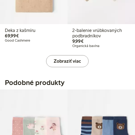
Deka z kašmíru
2-balenie vrúbkovaných
69,99 €
69,99€
podbradníkov
9,99 €
Good Cashmere
9,99€
Organická bavlna
Zobraziť viac
Podobné produkty