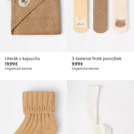
Uterák s kapucňa
3-balenie froté ponožiek
19,99 €
9,99 €
19,99€
9,99€
Organická bavlna
Organická bavlna