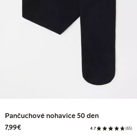
Pančuchové nohavice 50 den
7,99 €
7,99€
4.7
(65)