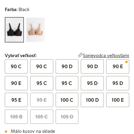
Farba:
Black
Vybrať veľkosť:
Sprievodca veľkosťami
Vybrať veľkosť:
90 C
90 C
90 D
90 D
90 E
90 E
95 C
95 C
95 D
95 D
95 E
95 E
100 C
100 D
100 E
105 B
105 C
105 D
Málo kusov na sklade