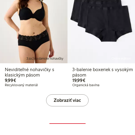
3 za 2 na dámske nohavičky
Online edition
Neviditeľné nohavičky s
3-balenie boxeriek s vysokým
klasickým pásom
pásom
9,99 €
19,99 €
9,99€
19,99€
Recyklovaný materiál
Organická bavlna
Zobraziť viac