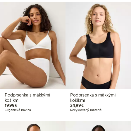
Podprsenka s mäkkými
Podprsenka s mäkkými
košíkmi
košíkmi
19,99 €
34,99 €
19,99€
34,99€
Organická bavlna
Recyklovaný materiál