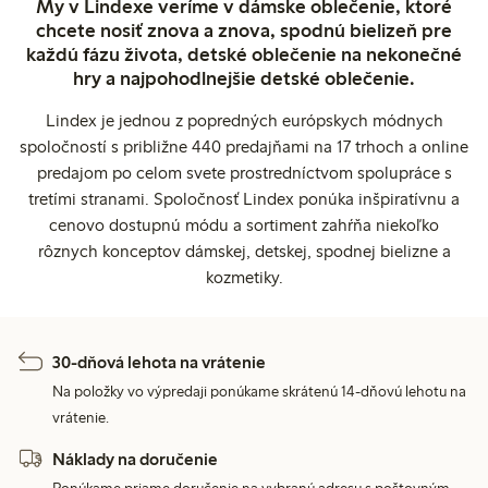
My v Lindexe veríme v dámske oblečenie, ktoré
chcete nosiť znova a znova, spodnú bielizeň pre
každú fázu života, detské oblečenie na nekonečné
hry a najpohodlnejšie detské oblečenie.
Lindex je jednou z popredných európskych módnych
spoločností s približne 440 predajňami na 17 trhoch a online
predajom po celom svete prostredníctvom spolupráce s
tretími stranami. Spoločnosť Lindex ponúka inšpiratívnu a
cenovo dostupnú módu a sortiment zahŕňa niekoľko
rôznych konceptov dámskej, detskej, spodnej bielizne a
kozmetiky.
30-dňová lehota na vrátenie
Na položky vo výpredaji ponúkame skrátenú 14-dňovú lehotu na
vrátenie.
Náklady na doručenie