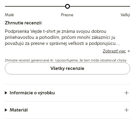
Malé
Presne
Veľký
Zhrnutie recenzií
Podprsenka Vejde t-shirt je známa svojou dobrou
priliehavosťou a pohodlím, pričom mnohí zákazníci ju
považujú za presne v správnej veľkosti a podporujúcu.
Materiál je opísaný ako mäkký a kvalitný, aj keď niektorí
Zobraziť viac
recenzenti spomínajú, že ramenné popruhy môžu vyžadovať
Zhrnutie recenzií generované AI. Upozorňujeme, že text môže obsahovať chyby.
úpravy a širší pás by mohol zvýšiť pohodlie. Celkovo je
dobre prijímaná na každodenné nosenie.
Všetky recenzie
Informácie o výrobku
Materiál