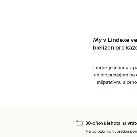
My v Lindexe ve
bielizeň pre kaž
Lindex je jednou z 
online predajom po 
inšpiratívnu a cen
30-dňová lehota na vrát
Na položky vo výpredaji pon