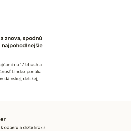
 a znova, spodnú
a najpohodlnejšie
jňami na 17 trhoch a
očnosť Lindex ponúka
v dámskej, detskej,
er
 k odberu a držte krok s