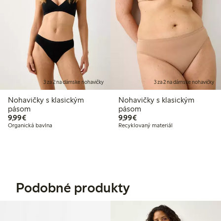
3 za 2 na dámske nohavičky
3 za 2 na dámske nohavičky
Nohavičky s klasickým
Nohavičky s klasickým
pásom
pásom
9,99 €
9,99 €
9,99€
9,99€
Organická bavlna
Recyklovaný materiál
Podobné produkty