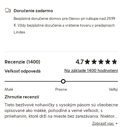
Doručenie zadarmo
Bezplatné doručenie domov pre členov pri nákupe nad 29,99
€. Vždy bezplatné doručenie a vrátenie tovaru v predajniach
Lindex.
4.7
Recenzie (1400)
Na základe 1400 hodnotení
Veľkosť odpovedá
Malé
Presne
Veľký
Zhrnutie recenzií
Tieto bezšvové nohavičky s vysokým pásom sú všeobecne
opisované ako mäkké, pohodlné a verné veľkosti, s
priliehaním, ktoré drží na mieste bez zarezávania. Niektorí
zákazníci poznamenávajú, že hladkosť látky sťažuje
Zobraziť viac