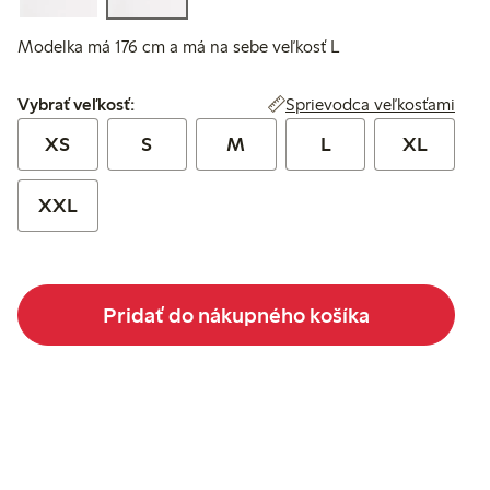
Modelka má 176 cm a má na sebe veľkosť L
Vybrať veľkosť:
Sprievodca veľkosťami
Vybrať veľkosť:
XS
S
M
L
XL
XXL
Pridať do nákupného košíka