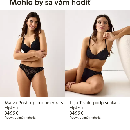
Mohlo by sa vám hodiť
Malva Push-up podprsenka s
Lilja T-shirt podprsenka s
čipkou
čipkou
34,99 €
34,99 €
34,99€
34,99€
Recyklovaný materiál
Recyklovaný materiál