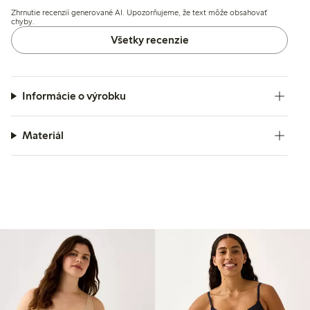
prichytenie vložiek, a niekoľkí spomínajú podráždenie
Zhrnutie recenzií generované AI. Upozorňujeme, že text môže obsahovať
spôsobené vnútornými štítkami alebo švami.
chyby.
Všetky recenzie
Informácie o výrobku
Materiál