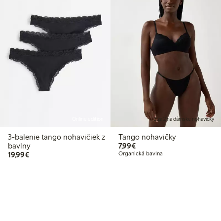
Online edition
3 za 2 na dámske nohavičky
3-balenie tango nohavičiek z
Tango nohavičky
7,99 €
bavlny
7,99€
19,99 €
19,99€
Organická bavlna