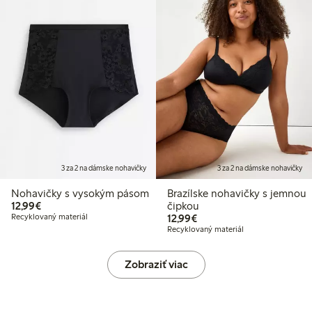
3 za 2 na dámske nohavičky
3 za 2 na dámske nohavičky
Nohavičky s vysokým pásom
Brazílske nohavičky s jemnou
12,99 €
12,99€
čipkou
12,99 €
Recyklovaný materiál
12,99€
Recyklovaný materiál
Zobraziť viac