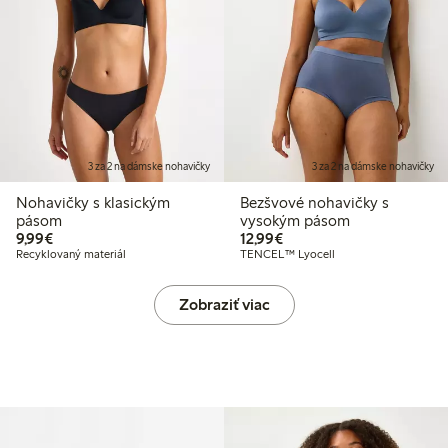
3 za 2 na dámske nohavičky
3 za 2 na dámske nohavičky
Nohavičky s klasickým
Bezšvové nohavičky s
pásom
vysokým pásom
9,99 €
12,99 €
9,99€
12,99€
Recyklovaný materiál
TENCEL™ Lyocell
Zobraziť viac