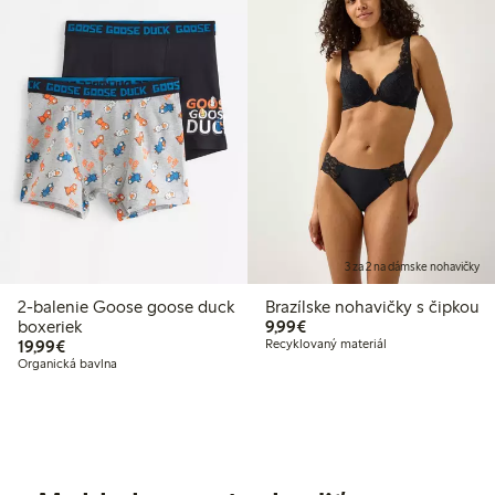
3 za 2 na dámske nohavičky
2-balenie Goose goose duck
Brazílske nohavičky s čipkou
9,99 €
boxeriek
9,99€
19,99 €
19,99€
Recyklovaný materiál
Organická bavlna