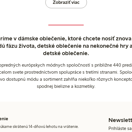
Zobraziť viac
ríme v dámske oblečenie, ktoré chcete nosiť znova
dú fázu života, detské oblečenie na nekonečné hry 
detské oblečenie.
popredných európskych módnych spoločností s približne 440 preda
celom svete prostredníctvom spolupráce s tretími stranami. Spol
ovo dostupnú módu a sortiment zahŕňa niekoľko rôznych koncepto
spodnej bielizne a kozmetiky.
enie
Newslett
úkame skrátenú 14-dňovú lehotu na vrátenie.
Prihláste sa