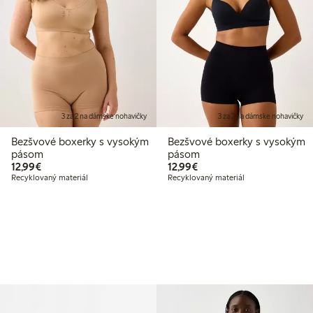
3 za 2 na dámske nohavičky
3 za 2 na dámske nohavičky
Bezšvové boxerky s vysokým
Bezšvové boxerky s vysokým
pásom
pásom
12,99 €
12,99 €
12,99€
12,99€
Recyklovaný materiál
Recyklovaný materiál