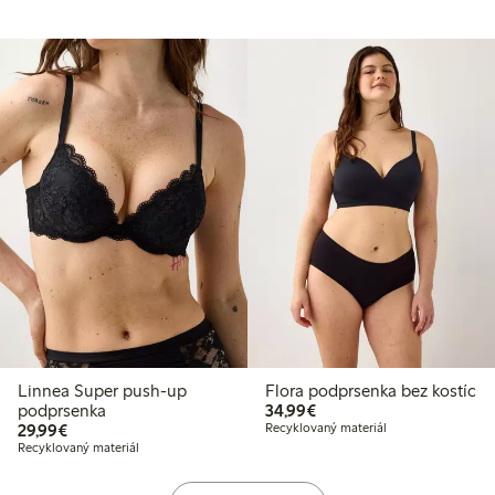
Linnea Super push-up
Flora podprsenka bez kostíc
34,99 €
podprsenka
34,99€
29,99 €
29,99€
Recyklovaný materiál
Recyklovaný materiál