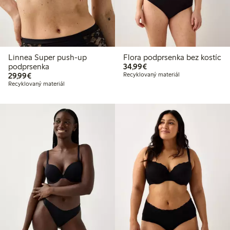
Linnea Super push-up
Flora podprsenka bez kostíc
34,99 €
podprsenka
34,99€
29,99 €
29,99€
Recyklovaný materiál
Recyklovaný materiál