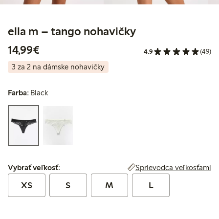
ella m – tango nohavičky
14,99 €
14,99€
4.9
(49)
3 za 2 na dámske nohavičky
Farba:
Black
Vybrať veľkosť:
Sprievodca veľkosťami
Vybrať veľkosť:
XS
S
M
L