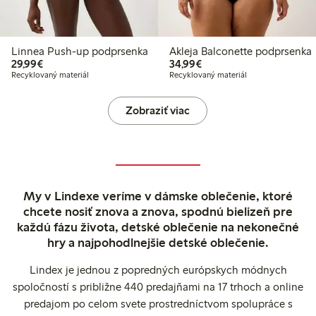
Linnea Push-up podprsenka
Akleja Balconette podprsenka
29,99 €
34,99 €
29,99€
34,99€
Recyklovaný materiál
Recyklovaný materiál
Zobraziť viac
My v Lindexe veríme v dámske oblečenie, ktoré
chcete nosiť znova a znova, spodnú bielizeň pre
každú fázu života, detské oblečenie na nekonečné
hry a najpohodlnejšie detské oblečenie.
Lindex je jednou z popredných európskych módnych
spoločností s približne 440 predajňami na 17 trhoch a online
predajom po celom svete prostredníctvom spolupráce s