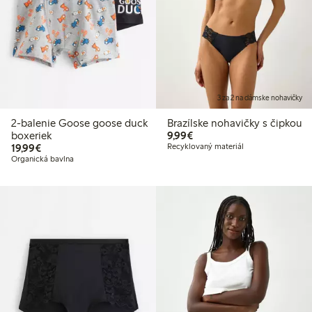
3 za 2 na dámske nohavičky
2-balenie Goose goose duck
Brazílske nohavičky s čipkou
9,99 €
boxeriek
9,99€
19,99 €
19,99€
Recyklovaný materiál
Organická bavlna