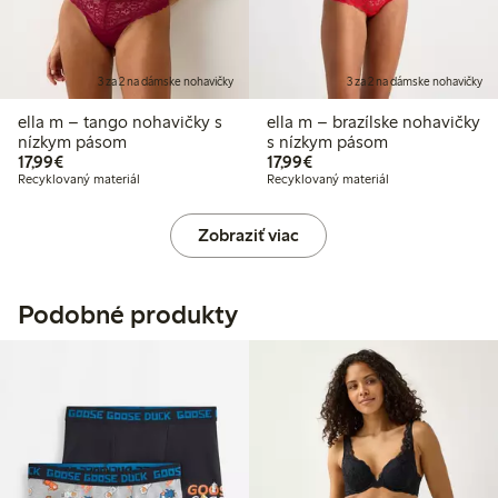
3 za 2 na dámske nohavičky
3 za 2 na dámske nohavičky
ella m – tango nohavičky s
ella m – brazílske nohavičky
nízkym pásom
s nízkym pásom
17,99 €
17,99 €
17,99€
17,99€
Recyklovaný materiál
Recyklovaný materiál
Zobraziť viac
Podobné produkty