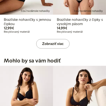
3 za 2 na dámske nohavičky
3 za 2 na dámske nohavičky
Brazílske nohavičky s jemnou
Brazílske nohavičky z čipky s
čipkou
vysokým pásom
12,99 €
14,99 €
12,99€
14,99€
Recyklovaný materiál
Recyklovaný materiál
Zobraziť viac
Mohlo by sa vám hodiť