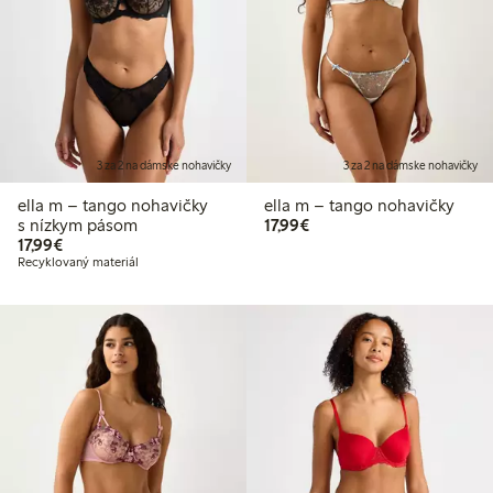
3 za 2 na dámske nohavičky
3 za 2 na dámske nohavičky
ella m – tango nohavičky
ella m – tango nohavičky
17,99 €
s nízkym pásom
17,99€
17,99 €
17,99€
Recyklovaný materiál