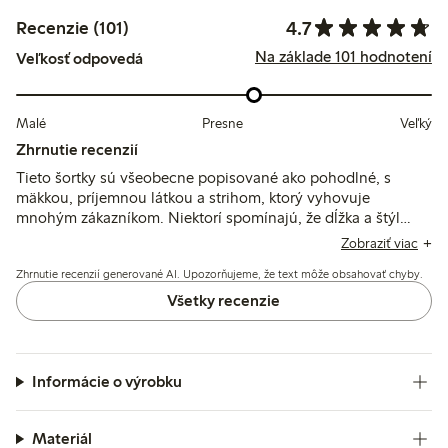
4.7
Recenzie (101)
Na základe 101 hodnotení
Veľkosť odpovedá
Malé
Presne
Veľký
Zhrnutie recenzií
Tieto šortky sú všeobecne popisované ako pohodlné, s
mäkkou, príjemnou látkou a strihom, ktorý vyhovuje
mnohým zákazníkom. Niektorí spomínajú, že dĺžka a štýl
zodpovedajú očakávaniam, hoci niekoľkí uvádzajú, že látka
Zobraziť viac
pôsobí ochabnuto alebo menej odolne a veľkosti môžu byť
Zhrnutie recenzií generované AI. Upozorňujeme, že text môže obsahovať chyby.
mierne väčšie alebo menej lichotivé pre postavy s väčšími
krivkami.
Všetky recenzie
Informácie o výrobku
Materiál