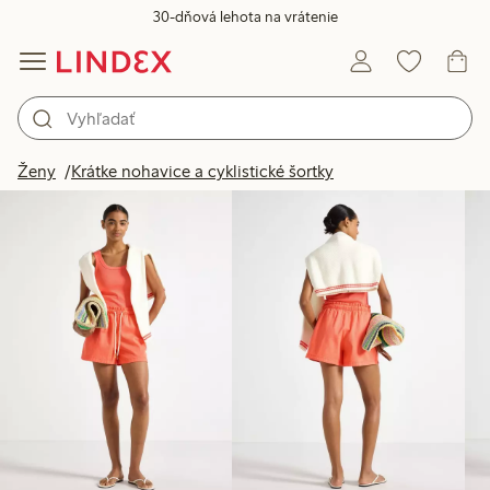
30-dňová lehota na vrátenie
Produkty na obrázku
Ženy
Krátke nohavice a cyklistické šortky