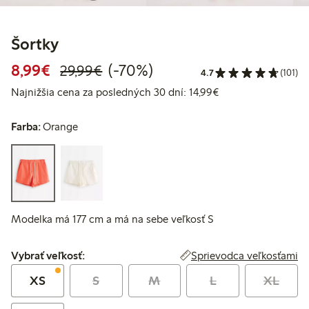
Šortky
Zvýhodnená cena: 8,99 €
Bežná cena: 29,99 €
70% zľava
8,99€
(-70%)
29,99€
4.7
(101)
Najnižšia cena za p
Najnižšia cena za posledných 30 dní: 14,99€
Farba:
Orange
Modelka má 177 cm a má na sebe veľkosť S
Vybrať veľkosť:
Sprievodca veľkosťami
Vybrať veľkosť:
XS
S
M
L
XL