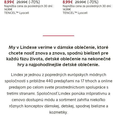
Zvýhodnená cena: 8,99 €
Bežná cena: 29,99 €
70% zľava
Zvýhodnená cena: 8,99
Bežná cena: 29,9
70% zľava
8,99€
(-70%)
8,99€
(-70%)
29,99€
29,99€
Najnižšia cena za posledných 30 dní:
Najnižšia cena za posledných 30 dní:
Najnižšia cena za posledných 30 dní: 14,99 €
Najnižšia cena za posledných 30 dn
14,99€
14,99€
TENCEL™ Lyocell
TENCEL™ Lyocell
My v Lindexe veríme v dámske oblečenie, ktoré
chcete nosiť znova a znova, spodnú bielizeň pre
každú fázu života, detské oblečenie na nekonečné
hry a najpohodlnejšie detské oblečenie.
Lindex je jednou z popredných európskych módnych
spoločností s približne 440 predajňami na 17 trhoch a online
predajom po celom svete prostredníctvom spolupráce s
tretími stranami. Spoločnosť Lindex ponúka inšpiratívnu a
cenovo dostupnú módu a sortiment zahŕňa niekoľko
rôznych konceptov dámskej, detskej, spodnej bielizne a
kozmetiky.