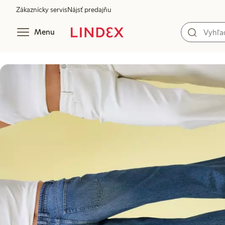
Zákaznícky servis
Nájsť predajňu
Menu
Aký štýl riflí je pre vás ideálny?