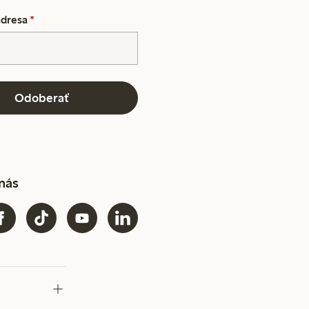
adresa
*
Odoberať
 nás