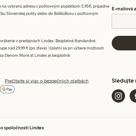
 na vybranú adresu s poštovným poplatkom 5,95€, prípadne
E-mailová 
ku Slovenskej pošty alebo do BalíkoBoxu s poštovným
vrátenie v predajniach Lindex. Bezplatné štandardné
upe nad 29,99 € (po zľave). Uplatní sa pri výbere možnosti
 sa členom More at Lindex je bezplatné.
Sledujte
Prečítajte si viac o bezpečných platbách
 o spoločnosti Lindex