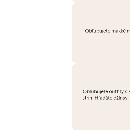
Obľubujete mäkké ma
Obľubujete outfity s k
strih. Hľadáte džínsy