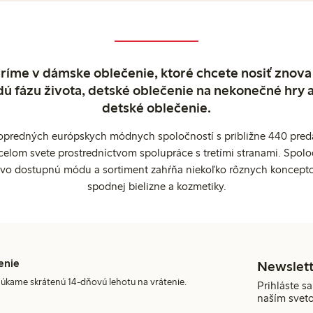
ríme v dámske oblečenie, ktoré chcete nosiť znova
dú fázu života, detské oblečenie na nekonečné hry 
detské oblečenie.
popredných európskych módnych spoločností s približne 440 preda
celom svete prostredníctvom spolupráce s tretími stranami. Spol
ovo dostupnú módu a sortiment zahŕňa niekoľko rôznych koncepto
spodnej bielizne a kozmetiky.
enie
Newslett
úkame skrátenú 14-dňovú lehotu na vrátenie.
Prihláste sa
naším svet