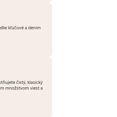
dlie kľúčové a denim
tňujete čistý, klasický
tným množstvom viest a