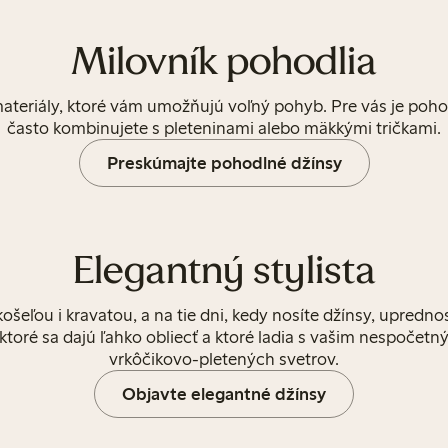
Milovník pohodlia
teriály, ktoré vám umožňujú voľný pohyb. Pre vás je poho
často kombinujete s pleteninami alebo mäkkými tričkami.
Preskúmajte pohodlné džínsy
Elegantný stylista
ošeľou i kravatou, a na tie dni, kedy nosíte džínsy, uprednos
, ktoré sa dajú ľahko obliecť a ktoré ladia s vašim nespoče
vrkôčikovo-pletených svetrov.
Objavte elegantné džínsy