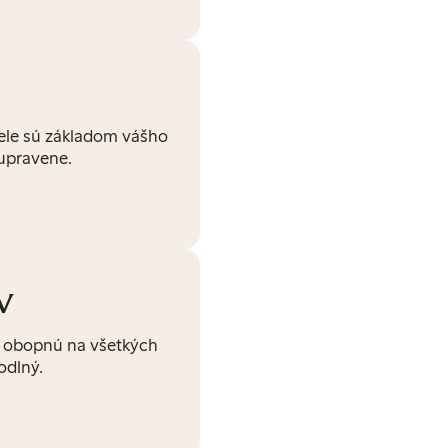
šele sú základom vášho
 upravene.
v
ás obopnú na všetkých
odlný.