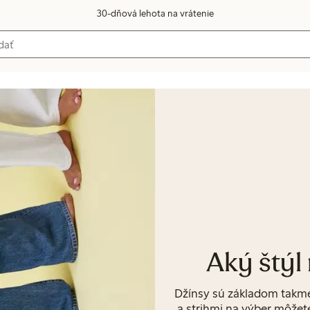
30-dňová lehota na vrátenie
Aký štýl 
Džínsy sú základom takme
a strihmi na výber môžet