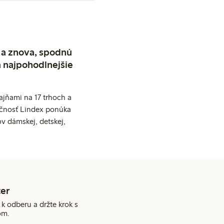
 a znova, spodnú
a najpohodlnejšie
jňami na 17 trhoch a
očnosť Lindex ponúka
v dámskej, detskej,
er
 k odberu a držte krok s
om.