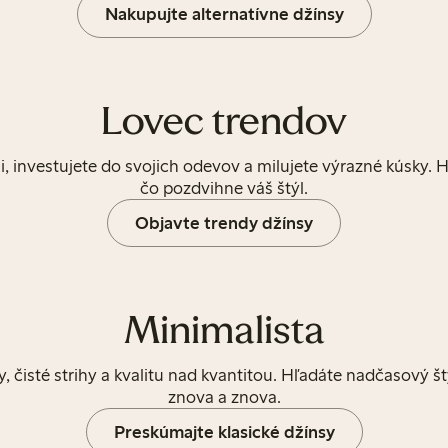
Nakupujte alternatívne džínsy
Lovec trendov
i, investujete do svojich odevov a milujete výrazné kúsky. 
čo pozdvihne váš štýl.
Objavte trendy džínsy
Minimalista
y, čisté strihy a kvalitu nad kvantitou. Hľadáte nadčasový š
znova a znova.
Preskúmajte klasické džínsy