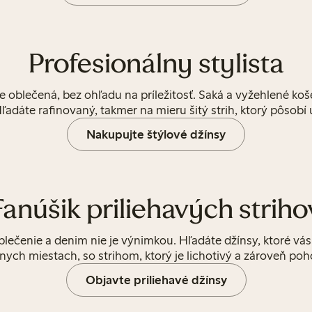
Profesionálny stylista
re oblečená, bez ohľadu na príležitosť. Saká a vyžehlené ko
Hľadáte rafinovaný, takmer na mieru šitý strih, ktorý pôsobí
Nakupujte štýlové džínsy
Fanúšik priliehavých striho
oblečenie a denim nie je výnimkou. Hľadáte džínsy, ktoré v
nych miestach, so strihom, ktorý je lichotivý a zároveň poh
Objavte priliehavé džínsy