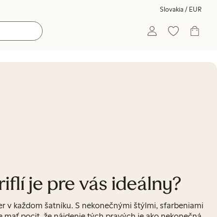
Slovakia / EUR
riflí je pre vás ideálny?
r v každom šatníku. S nekonečnými štýlmi, sfarbeniami
e mať pocit, že nájdenie tých pravých je ako nekonečná