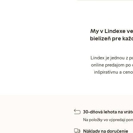
My v Lindexe ve
bielizeň pre kaž
Lindex je jednou z 
online predajom po 
inšpiratívnu a cen
30-dňová lehota na vrát
Na položky vo výpredaji pon
Náklady na doručenie