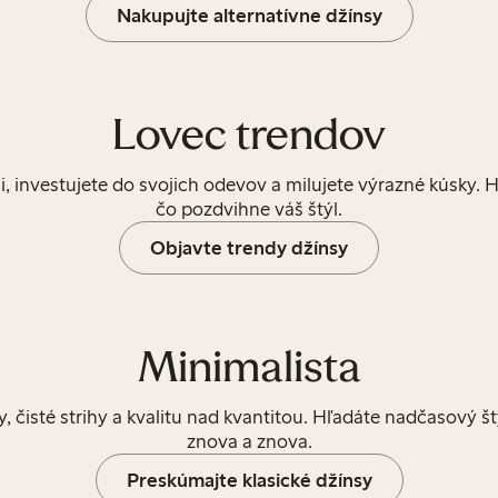
Nakupujte alternatívne džínsy
Lovec trendov
i, investujete do svojich odevov a milujete výrazné kúsky. 
čo pozdvihne váš štýl.
Objavte trendy džínsy
Minimalista
y, čisté strihy a kvalitu nad kvantitou. Hľadáte nadčasový š
znova a znova.
Preskúmajte klasické džínsy