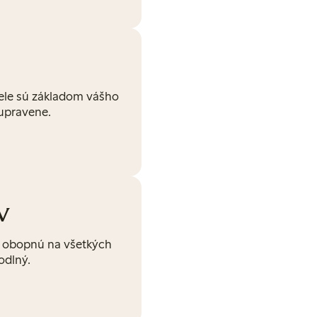
šele sú základom vášho
 upravene.
v
ás obopnú na všetkých
odlný.