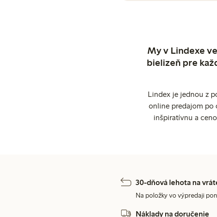
My v Lindexe ve
bielizeň pre kaž
Lindex je jednou z 
online predajom po 
inšpiratívnu a cen
30-dňová lehota na vrát
Na položky vo výpredaji pon
Náklady na doručenie