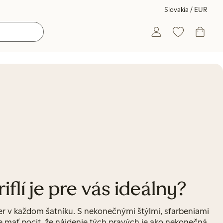
Slovakia / EUR
riflí je pre vás ideálny?
r v každom šatníku. S nekonečnými štýlmi, sfarbeniami
e mať pocit, že nájdenie tých pravých je ako nekonečná