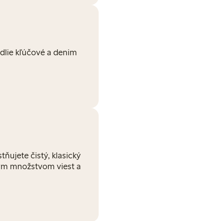
dlie kľúčové a denim
tňujete čistý, klasický
tným množstvom viest a