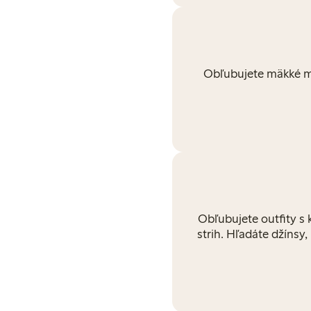
Obľubujete mäkké ma
Obľubujete outfity s k
strih. Hľadáte džínsy