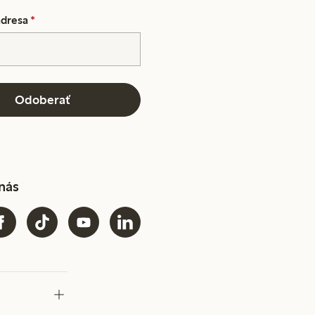
adresa
*
Odoberať
 nás