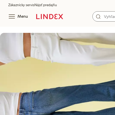
Zákaznícky servis
Nájsť predajňu
Menu
Aký štýl riflí je pre vás ideálny?