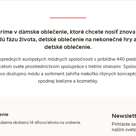
ríme v dámske oblečenie, ktoré chcete nosiť znova
dú fázu života, detské oblečenie na nekonečné hry 
detské oblečenie.
popredných európskych módnych spoločností s približne 440 preda
celom svete prostredníctvom spolupráce s tretími stranami. Spol
ovo dostupnú módu a sortiment zahŕňa niekoľko rôznych koncepto
spodnej bielizne a kozmetiky.
enie
Newslett
úkame skrátenú 14-dňovú lehotu na vrátenie.
Prihláste sa
naším svet