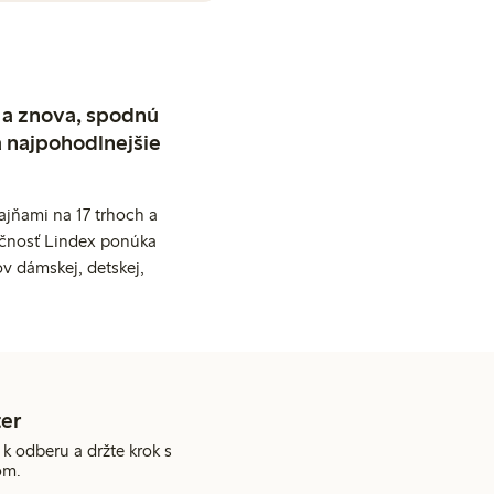
 a znova, spodnú
a najpohodlnejšie
jňami na 17 trhoch a
očnosť Lindex ponúka
v dámskej, detskej,
er
 k odberu a držte krok s
om.