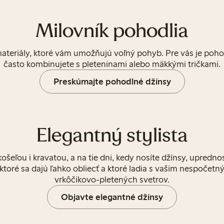
Milovník pohodlia
teriály, ktoré vám umožňujú voľný pohyb. Pre vás je poho
často kombinujete s pleteninami alebo mäkkými tričkami.
Preskúmajte pohodlné džínsy
Elegantný stylista
ošeľou i kravatou, a na tie dni, kedy nosíte džínsy, uprednos
, ktoré sa dajú ľahko obliecť a ktoré ladia s vašim nespoče
vrkôčikovo-pletených svetrov.
Objavte elegantné džínsy