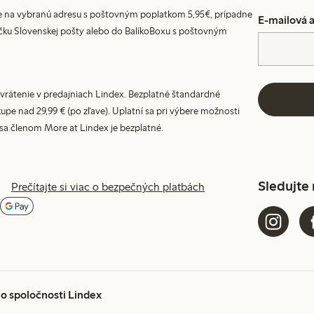
 na vybranú adresu s poštovným poplatkom 5,95€, prípadne
E-mailová 
ku Slovenskej pošty alebo do BalíkoBoxu s poštovným
vrátenie v predajniach Lindex. Bezplatné štandardné
upe nad 29,99 € (po zľave). Uplatní sa pri výbere možnosti
 sa členom More at Lindex je bezplatné.
Sledujte
Prečítajte si viac o bezpečných platbách
 o spoločnosti Lindex