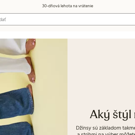
30-dňová lehota na vrátenie
Aký štýl 
Džínsy sú základom takme
a strihmi na výber môžet