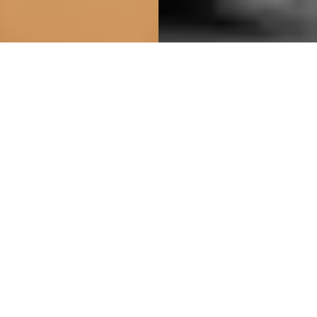
Closely
Closely är ett svenskt underklädesvarumärke som designar
underkläder som känns som en andra hud, med fantastiska
material och perfekt passform.
36 produkter
Filtrera och sortera