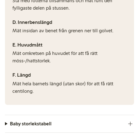
Stå med fötterna tillsammans och mät runt den
fylligaste delen på stussen.
D. Innerbenslängd
Mät insidan av benet från grenen ner till golvet.
E. Huvudmått
Mät omkretsen på huvudet för att få rätt
möss-/hattstorlek.
F. Längd
Mät hela barnets längd (utan skor) för att få rätt
centilong.
Baby storlekstabell