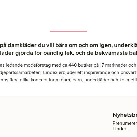
 på damkläder du vill bära om och om igen, underkläd
kläder gjorda för oändlig lek, och de bekvämaste b
pas ledande modeföretag med ca 440 butiker på 17 marknader och 
djepartssamarbeten. Lindex erbjuder ett inspirerande och prisvärt
inns flera olika koncept inom dam, barn, underkläder och kosmeti
Nyhetsb
Prenumerera
Lindex.