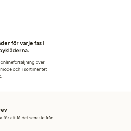
er för varje fas i
abykläderna.
onlineförsäljning över
 mode och i sortimentet
k.
rev
 för att få det senaste från