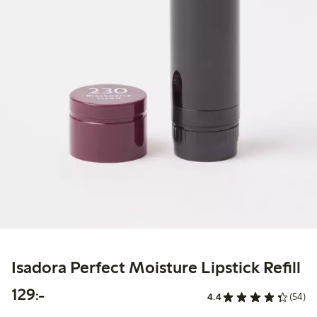
Isadora Perfect Moisture Lipstick Refill
129,00 kr
129:-
4.4
(54)