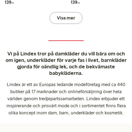
139,00 kr
139,00 kr
139:-
139:-
Visa mer
Vi på Lindex tror på damkläder du vill bära om och
om igen, underkläder för varje fas i livet, barnkläder
gjorda för oändlig lek, och de bekvämaste
babykläderna.
Lindex är ett av Europas ledande modeföretag med ca 440
butiker på 17 marknader och onlineförsäljning över hela
världen genom tredjepartssamarbeten. Lindex erbjuder ett
inspirerande och prisvärt mode och i sortimentet finns flera
olika koncept inom dam, barn, underkläder och kosmetik.