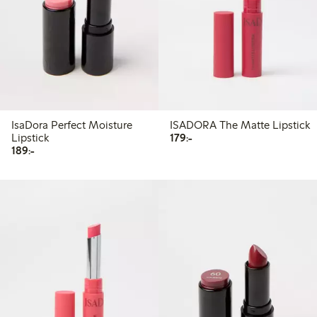
IsaDora Perfect Moisture
ISADORA The Matte Lipstick
179,00 kr
Lipstick
179:-
189,00 kr
189:-