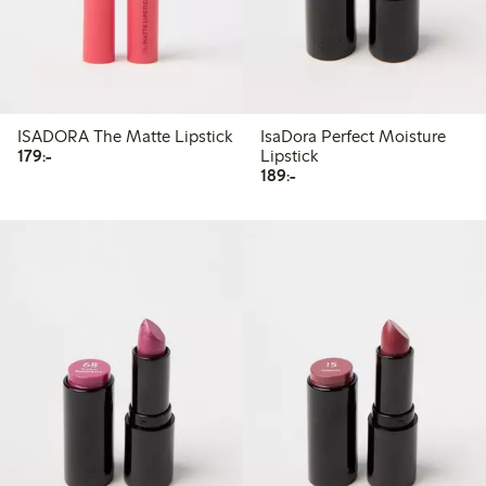
ISADORA The Matte Lipstick
IsaDora Perfect Moisture
179,00 kr
179:-
Lipstick
189,00 kr
189:-