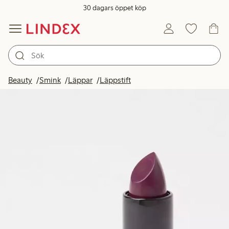
30 dagars öppet köp
Beauty
Smink
Läppar
Läppstift