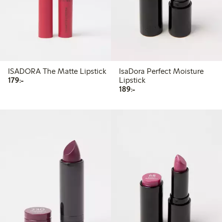
ISADORA The Matte Lipstick
IsaDora Perfect Moisture
179,00 kr
179:-
Lipstick
189,00 kr
189:-