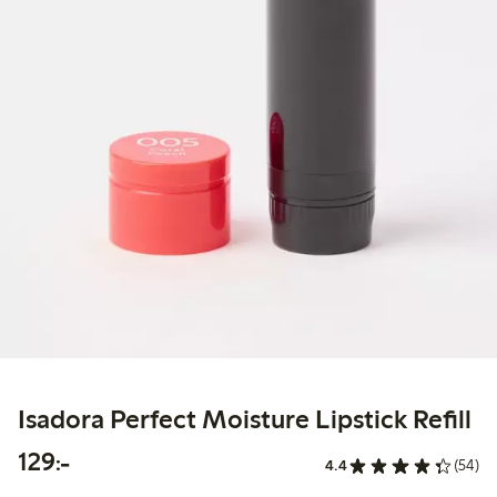
Isadora Perfect Moisture Lipstick Refill
129,00 kr
129:-
4.4
(54)