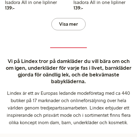
Isadora All in one lipliner
Isadora All in one lipliner
139,00 kr
139,00 kr
139:-
139:-
Visa mer
Vi på Lindex tror på damkläder du vill bära om och
om igen, underkläder för varje fas i livet, barnkläder
gjorda för oändlig lek, och de bekvämaste
babykläderna.
Lindex är ett av Europas ledande modeföretag med ca 440
butiker på 17 marknader och onlineförsäljning över hela
världen genom tredjepartssamarbeten. Lindex erbjuder ett
inspirerande och prisvärt mode och i sortimentet finns flera
olika koncept inom dam, barn, underkläder och kosmetik.