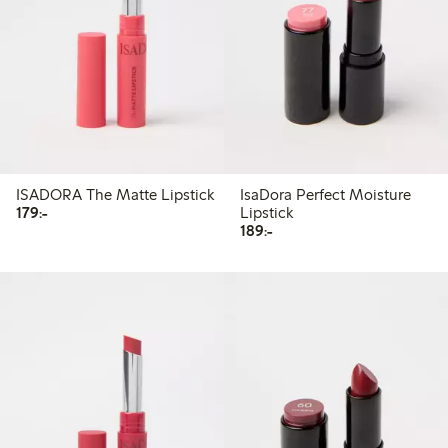
ISADORA The Matte Lipstick
IsaDora Perfect Moisture
179,00 kr
179:-
Lipstick
189,00 kr
189:-