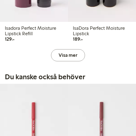
Isadora Perfect Moisture
IsaDora Perfect Moisture
Lipstick Refill
Lipstick
129,00 kr
189,00 kr
129:-
189:-
Visa mer
Du kanske också behöver