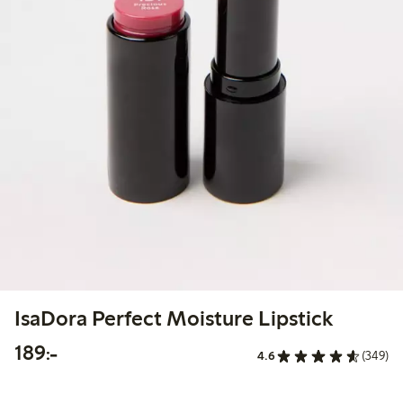
IsaDora Perfect Moisture Lipstick
189,00 kr
189:-
4.6
(349)