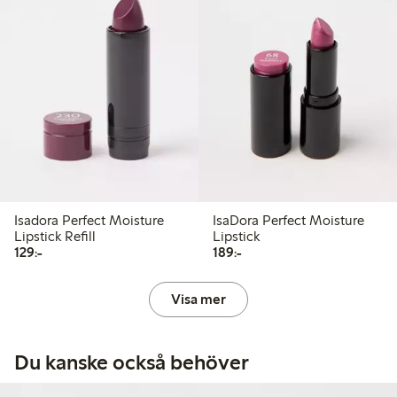
Isadora Perfect Moisture
IsaDora Perfect Moisture
Lipstick Refill
Lipstick
129,00 kr
189,00 kr
129:-
189:-
Visa mer
Du kanske också behöver