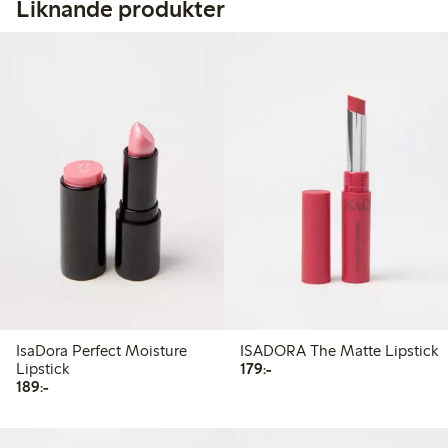
Liknande produkter
IsaDora Perfect Moisture
ISADORA The Matte Lipstick
179,00 kr
Lipstick
179:-
189,00 kr
189:-