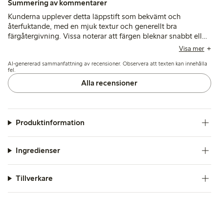
Summering av kommentarer
Kunderna upplever detta läppstift som bekvämt och
återfuktande, med en mjuk textur och generellt bra
färgåtergivning. Vissa noterar att färgen bleknar snabbt eller
ser mörkare ut än förväntat, medan några nämner torrhet
Visa mer
eller problem med påfyllningsmekanismen.
AI-genererad sammanfattning av recensioner. Observera att texten kan innehålla
fel.
Alla recensioner
Produktinformation
Ingredienser
Tillverkare