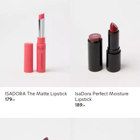
ISADORA The Matte Lipstick
IsaDora Perfect Moisture
179,00 kr
179:-
Lipstick
189,00 kr
189:-