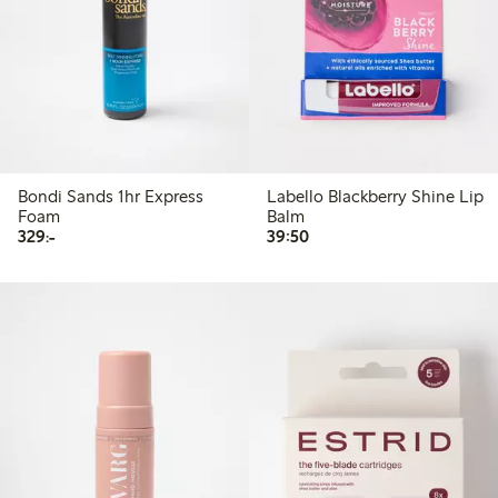
Bondi Sands 1hr Express
Labello Blackberry Shine Lip
Foam
Balm
329,00 kr
39,50 kr
329:-
39:50