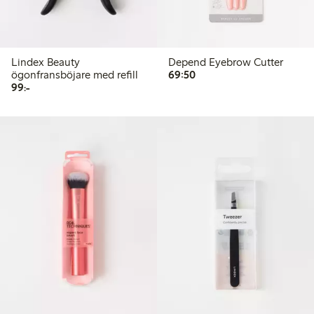
Lindex Beauty
Depend Eyebrow Cutter
69,50 kr
ögonfransböjare med refill
69:50
99,00 kr
99:-