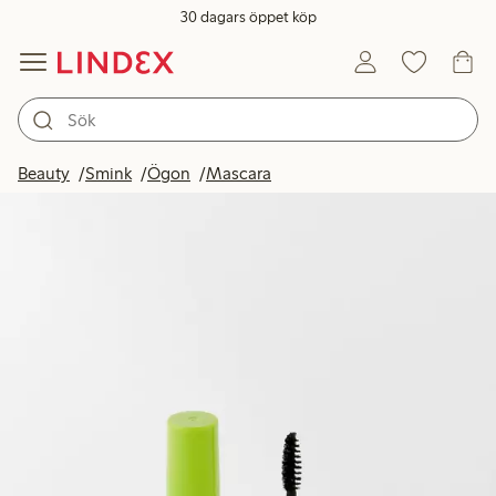
30 dagars öppet köp
Beauty
Smink
Ögon
Mascara