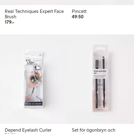
Real Techniques Expert Face
Pincett
49,50 kr
Brush
49:50
179,00 kr
179:-
Depend Eyelash Curler
Set för ögonbryn och