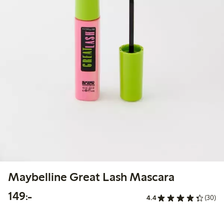
Maybelline Great Lash Mascara
149,00 kr
149:-
4.4
(30)