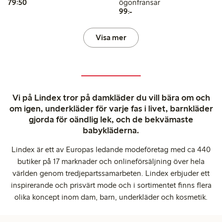
79,50 kr
79:50
ögonfransar
99,00 kr
99:-
Visa mer
Vi på Lindex tror på damkläder du vill bära om och
om igen, underkläder för varje fas i livet, barnkläder
gjorda för oändlig lek, och de bekvämaste
babykläderna.
Lindex är ett av Europas ledande modeföretag med ca 440
butiker på 17 marknader och onlineförsäljning över hela
världen genom tredjepartssamarbeten. Lindex erbjuder ett
inspirerande och prisvärt mode och i sortimentet finns flera
olika koncept inom dam, barn, underkläder och kosmetik.