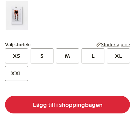
Välj storlek:
Storleksguide
Välj storlek:
XS
S
M
L
XL
XXL
Lägg till i shoppingbagen