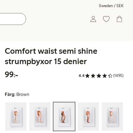
Sweden / SEK
Comfort waist semi shine
strumpbyxor 15 denier
99,00 kr
99:-
4.4
(1495)
Färg:
Brown