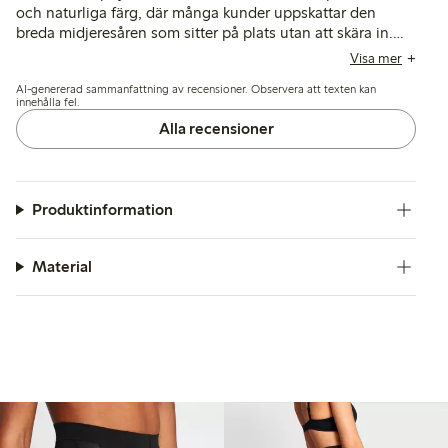
och naturliga färg, där många kunder uppskattar den
breda midjeresåren som sitter på plats utan att skära in.
Flera recensioner nämner dock problem med hållbarheten,
Visa mer
eftersom tyget är tunt och lätt får maskor eller revor kort
AI-genererad sammanfattning av recensioner. Observera att texten kan
efter användning, vilket kan påverka långsiktig
innehålla fel.
användbarhet.
Alla recensioner
Produktinformation
Material