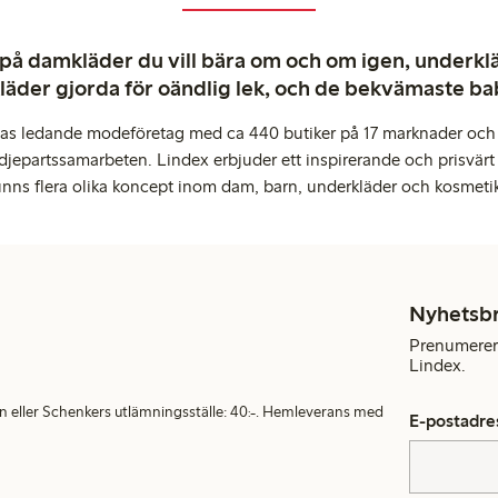
 på damkläder du vill bära om och om igen, underkläd
kläder gjorda för oändlig lek, och de bekvämaste b
pas ledande modeföretag med ca 440 butiker på 17 marknader och 
djepartssamarbeten. Lindex erbjuder ett inspirerande och prisvärt
inns flera olika koncept inom dam, barn, underkläder och kosmeti
Nyhetsb
Prenumerera
Lindex.
en eller Schenkers utlämningsställe: 40:-. Hemleverans med
E-postadre