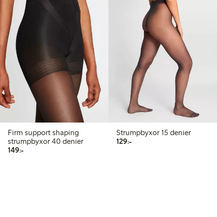
Firm support shaping
Strumpbyxor 15 denier
129,00 kr
strumpbyxor 40 denier
129:-
149,00 kr
149:-