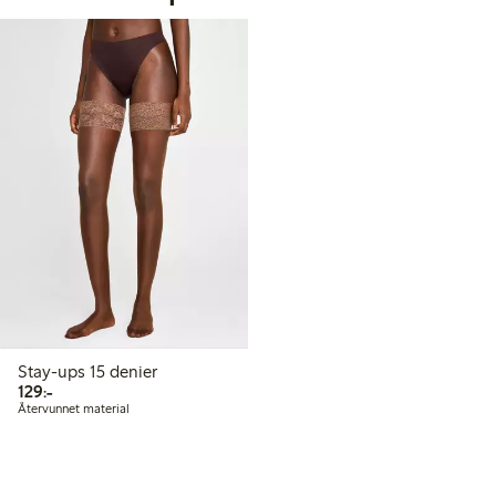
Stay-ups 15 denier
129,00 kr
129:-
Återvunnet material