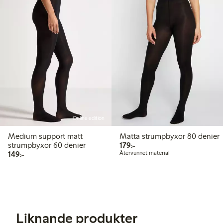
Online edition
Medium support matt
Matta strumpbyxor 80 denier
179,00 kr
strumpbyxor 60 denier
179:-
149,00 kr
149:-
Återvunnet material
Liknande produkter