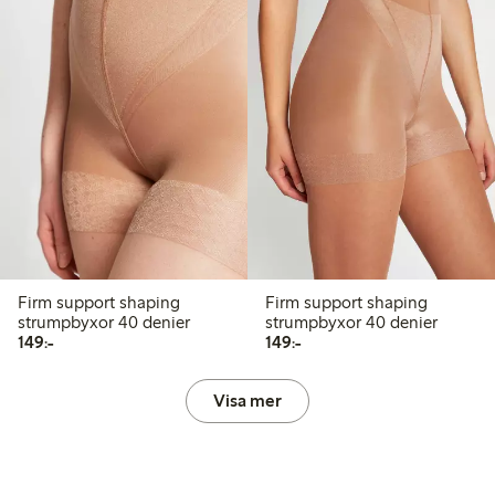
Firm support shaping
Firm support shaping
strumpbyxor 40 denier
strumpbyxor 40 denier
149,00 kr
149,00 kr
149:-
149:-
Visa mer