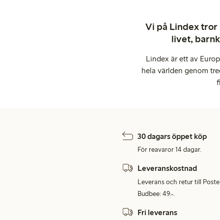
Vi på Lindex tror
livet, barn
Lindex är ett av Euro
hela världen genom tre
f
30 dagars öppet köp
För reavaror 14 dagar.
Leveranskostnad
Leverans och retur till Post
Budbee: 49:-.
Fri leverans