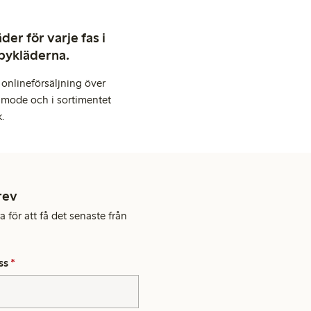
er för varje fas i
abykläderna.
onlineförsäljning över
 mode och i sortimentet
k.
rev
 för att få det senaste från
ss
*