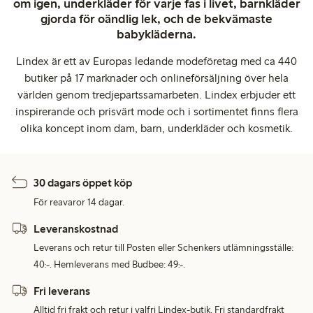
om igen, underkläder för varje fas i livet, barnkläder
gjorda för oändlig lek, och de bekvämaste
babykläderna.
Lindex är ett av Europas ledande modeföretag med ca 440
butiker på 17 marknader och onlineförsäljning över hela
världen genom tredjepartssamarbeten. Lindex erbjuder ett
inspirerande och prisvärt mode och i sortimentet finns flera
olika koncept inom dam, barn, underkläder och kosmetik.
30 dagars öppet köp
För reavaror 14 dagar.
Leveranskostnad
Leverans och retur till Posten eller Schenkers utlämningsställe:
40:-. Hemleverans med Budbee: 49:-.
Fri leverans
Alltid fri frakt och retur i valfri Lindex-butik. Fri standardfrakt