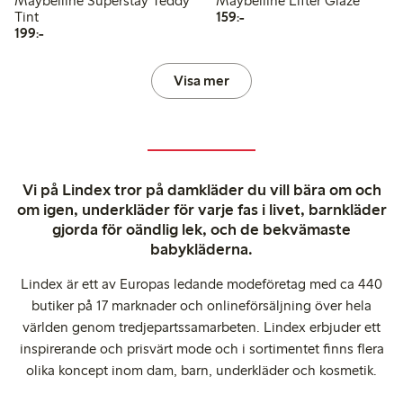
Maybelline Superstay Teddy
Maybelline Lifter Glaze
159,00 kr
Tint
159:-
199,00 kr
199:-
Visa mer
Vi på Lindex tror på damkläder du vill bära om och
om igen, underkläder för varje fas i livet, barnkläder
gjorda för oändlig lek, och de bekvämaste
babykläderna.
Lindex är ett av Europas ledande modeföretag med ca 440
butiker på 17 marknader och onlineförsäljning över hela
världen genom tredjepartssamarbeten. Lindex erbjuder ett
inspirerande och prisvärt mode och i sortimentet finns flera
olika koncept inom dam, barn, underkläder och kosmetik.