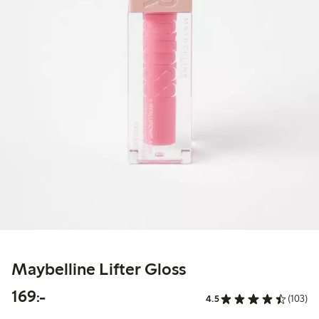
Maybelline Lifter Gloss
169,00 kr
169:-
4.5
(103)