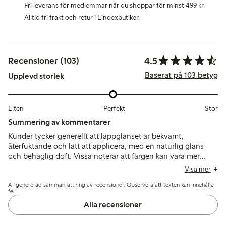
Fri leverans för medlemmar när du shoppar för minst 499 kr.
Alltid fri frakt och retur i Lindexbutiker.
4.5
Recensioner (103)
Baserat på 103 betyg
Upplevd storlek
Liten
Perfekt
Stor
Summering av kommentarer
Kunder tycker generellt att läppglanset är bekvämt,
återfuktande och lätt att applicera, med en naturlig glans
och behaglig doft. Vissa noterar att färgen kan vara mer
täckande än väntat, och några nämner en klibbig konsistens
Visa mer
eller ovanlig smak.
AI-genererad sammanfattning av recensioner. Observera att texten kan innehålla
fel.
Alla recensioner