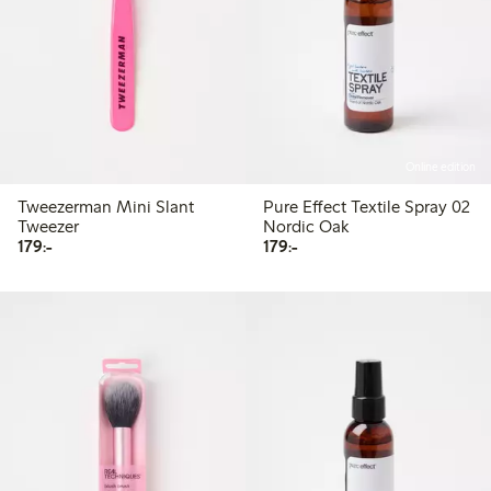
Online edition
Tweezerman Mini Slant
Pure Effect Textile Spray 02
Tweezer
Nordic Oak
179,00 kr
179,00 kr
179:-
179:-