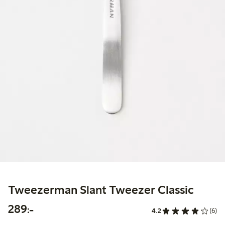
Tweezerman Slant Tweezer Classic
289,00 kr
289:-
4.2
(6)