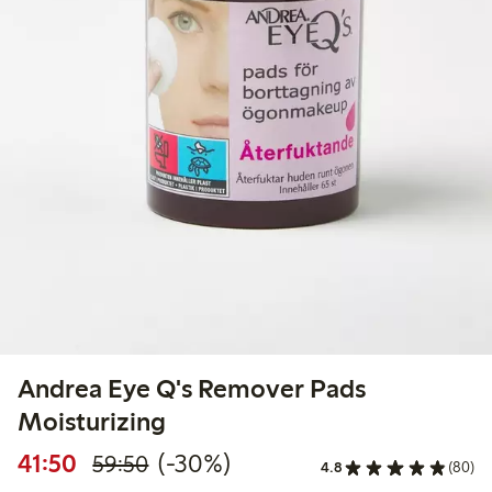
Andrea Eye Q's Remover Pads
Moisturizing
Rabatterat pris: 41,50 kr
Ordinarie pris: 59,50 kr
30% rabatt
41:50
(-30%)
59:50
4.8
(80)