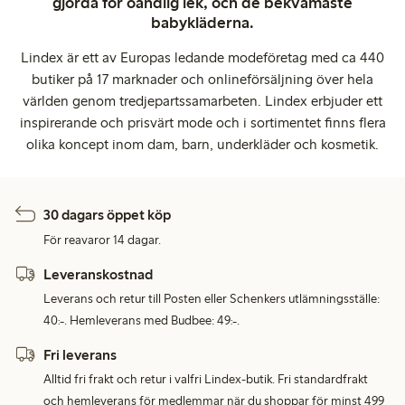
gjorda för oändlig lek, och de bekvämaste
babykläderna.
Lindex är ett av Europas ledande modeföretag med ca 440
butiker på 17 marknader och onlineförsäljning över hela
världen genom tredjepartssamarbeten. Lindex erbjuder ett
inspirerande och prisvärt mode och i sortimentet finns flera
olika koncept inom dam, barn, underkläder och kosmetik.
30 dagars öppet köp
För reavaror 14 dagar.
Leveranskostnad
Leverans och retur till Posten eller Schenkers utlämningsställe:
40:-. Hemleverans med Budbee: 49:-.
Fri leverans
Alltid fri frakt och retur i valfri Lindex-butik. Fri standardfrakt
och hemleverans för medlemmar när du shoppar för minst 499