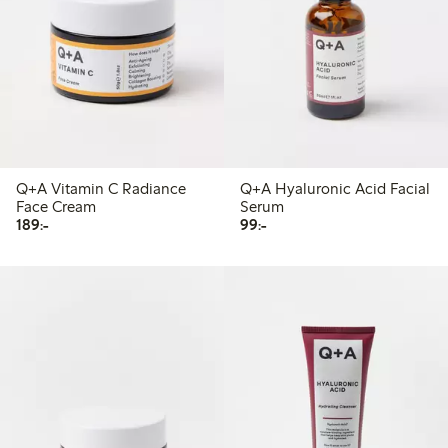
Q+A Vitamin C Radiance
Q+A Hyaluronic Acid Facial
Face Cream
Serum
189,00 kr
99,00 kr
189:-
99:-