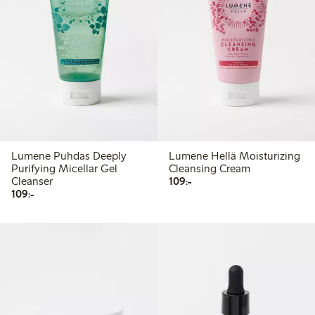
Lumene Puhdas Deeply
Lumene Hellä Moisturizing
Purifying Micellar Gel
Cleansing Cream
109,00 kr
Cleanser
109:-
109,00 kr
109:-