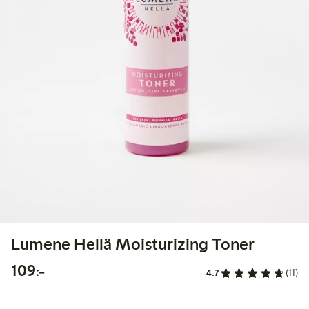
Lumene Hellä Moisturizing Toner
109,00 kr
109:-
4.7
(11)