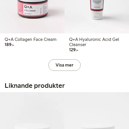
Q+A Collagen Face Cream
Q+A Hyaluronic Acid Gel
189,00 kr
189:-
Cleanser
129,00 kr
129:-
Visa mer
Liknande produkter