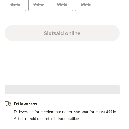
85 E
90 C
90 D
90 E
Slutsåld online
Fri leverans
Fri leverans för medlemmar när du shoppar för minst 499 kr.
Alltid fri frakt och retur i Lindexbutiker.