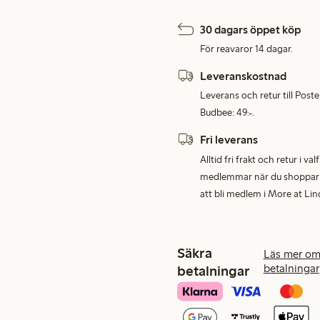
30 dagars öppet köp
För reavaror 14 dagar.
Leveranskostnad
Leverans och retur till Post
Budbee: 49:-.
Fri leverans
Alltid fri frakt och retur i v
medlemmar när du shoppar för
att bli medlem i More at Lin
Säkra
Läs mer om
betalningar
betalningar