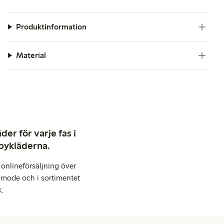
Produktinformation
Material
er för varje fas i
abykläderna.
onlineförsäljning över
 mode och i sortimentet
k.