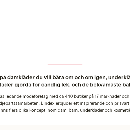
 på damkläder du vill bära om och om igen, underkläd
kläder gjorda för oändlig lek, och de bekvämaste b
pas ledande modeföretag med ca 440 butiker på 17 marknader och 
djepartssamarbeten. Lindex erbjuder ett inspirerande och prisvärt
inns flera olika koncept inom dam, barn, underkläder och kosmeti