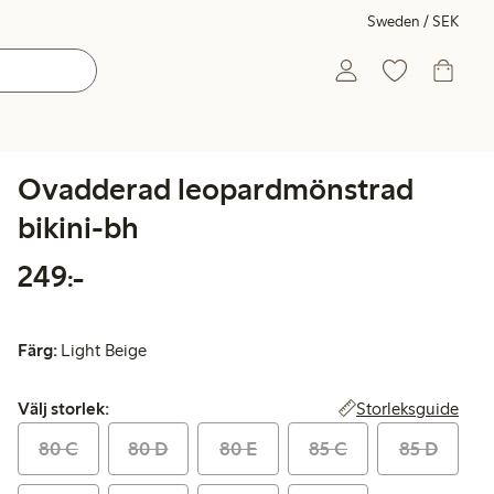
Sweden / SEK
Ovadderad leopardmönstrad
bikini-bh
249,00 kr
249:-
Färg:
Light Beige
Välj storlek:
Storleksguide
Välj storlek:
80 C
80 D
80 E
85 C
85 D