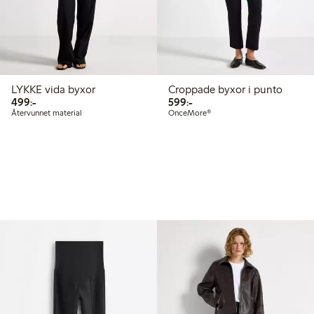
LYKKE vida byxor
Croppade byxor i punto
499,00 kr
599,00 kr
499:-
599:-
Återvunnet material
OnceMore®