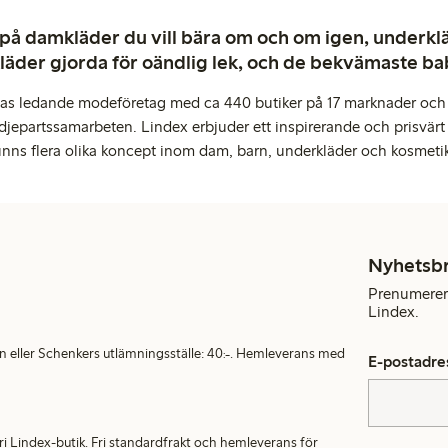
 på damkläder du vill bära om och om igen, underkläd
kläder gjorda för oändlig lek, och de bekvämaste b
pas ledande modeföretag med ca 440 butiker på 17 marknader och 
djepartssamarbeten. Lindex erbjuder ett inspirerande och prisvärt
inns flera olika koncept inom dam, barn, underkläder och kosmeti
Nyhetsb
Prenumerera
Lindex.
en eller Schenkers utlämningsställe: 40:-. Hemleverans med
E-postadre
alfri Lindex-butik. Fri standardfrakt och hemleverans för