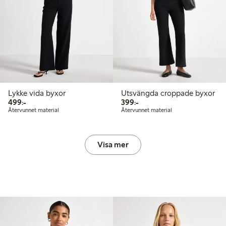
Lykke vida byxor
Utsvängda croppade byxor
499,00 kr
399,00 kr
499:-
399:-
Återvunnet material
Återvunnet material
Visa mer