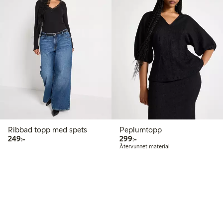
Ribbad topp med spets
Peplumtopp
249,00 kr
299,00 kr
249:-
299:-
Återvunnet material