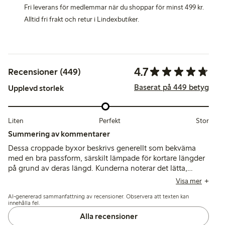
Fri leverans för medlemmar när du shoppar för minst 499 kr.
Alltid fri frakt och retur i Lindexbutiker.
4.7
Recensioner (449)
Baserat på 449 betyg
Upplevd storlek
Liten
Perfekt
Stor
Summering av kommentarer
Dessa croppade byxor beskrivs generellt som bekväma
med en bra passform, särskilt lämpade för kortare längder
på grund av deras längd. Kunderna noterar det lätta,
skrynkelfria tyget och mångsidigheten för både vardagliga
Visa mer
och mer uppklädda tillfällen, även om vissa nämner
AI-genererad sammanfattning av recensioner. Observera att texten kan
storleksvariationer och ibland problem med passformen
innehålla fel.
runt höfterna.
Alla recensioner