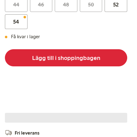
44
46
48
50
52
54
Få kvar i lager
Lägg till i shoppingbagen
Fri leverans