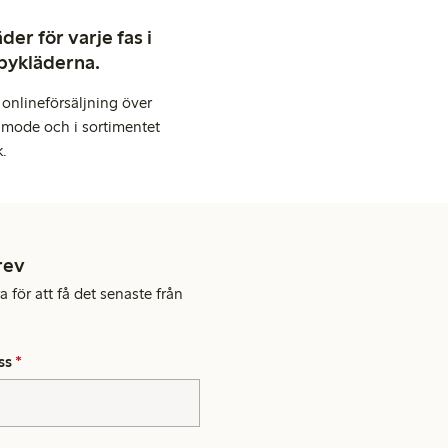
er för varje fas i
abykläderna.
onlineförsäljning över
 mode och i sortimentet
k.
rev
 för att få det senaste från
ss
*