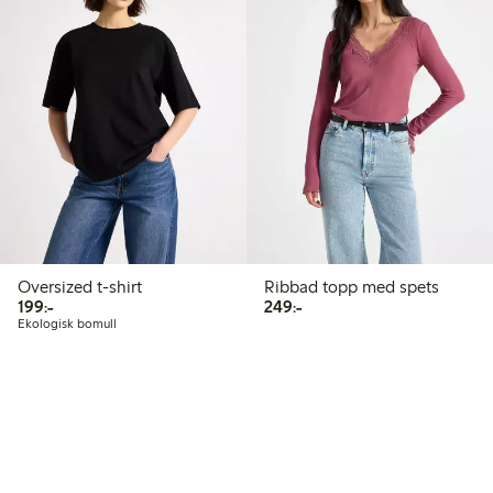
Oversized t-shirt
Ribbad topp med spets
199,00 kr
249,00 kr
199:-
249:-
Ekologisk bomull