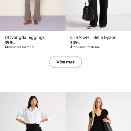
Utsvängda leggings
STRAIGHT Bella byxor
399,00 kr
349,00 kr
399:-
349:-
Återvunnet material
Återvunnet material
Visa mer