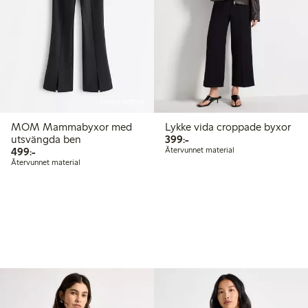
Online edition
MOM Mammabyxor med
Lykke vida croppade byxor
399,00 kr
utsvängda ben
399:-
499,00 kr
499:-
Återvunnet material
Återvunnet material