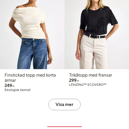
Finstickad topp med korta
Trikåtopp med fransar
299,00 kr
ärmar
299:-
249,00 kr
249:-
LENZING™ ECOVERO™
Ekologisk bomull
Visa mer