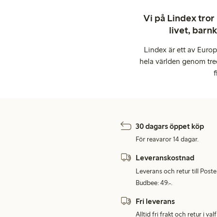
Vi på Lindex tror
livet, barn
Lindex är ett av Euro
hela världen genom tre
f
30 dagars öppet köp
För reavaror 14 dagar.
Leveranskostnad
Leverans och retur till Post
Budbee: 49:-.
Fri leverans
Alltid fri frakt och retur i v