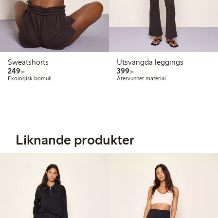
Sweatshorts
Utsvängda leggings
249,00 kr
399,00 kr
249:-
399:-
Ekologisk bomull
Återvunnet material
Liknande produkter