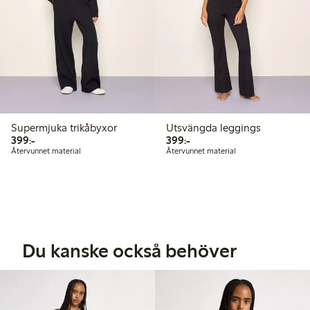
Supermjuka trikåbyxor
Utsvängda leggings
399,00 kr
399,00 kr
399:-
399:-
Återvunnet material
Återvunnet material
Du kanske också behöver