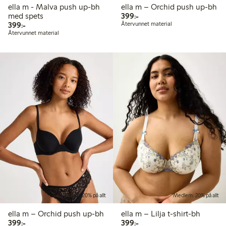
ella m - Malva push up-bh
ella m – Orchid push up-bh
399,00 kr
med spets
399:-
399,00 kr
399:-
Återvunnet material
Återvunnet material
Medlem: 20% på allt
Medlem: 20% på allt
ella m – Orchid push up-bh
ella m – Lilja t-shirt-bh
399,00 kr
399,00 kr
399:-
399:-