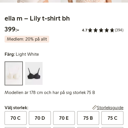
ella m – Lily t-shirt bh
399,00 kr
399:-
4.7
(394)
Medlem: 20% på allt
Färg:
Light White
Modellen är 178 cm och har på sig storlek 75 B
Välj storlek:
Storleksguide
Välj storlek:
70 C
70 D
70 E
75 B
75 C