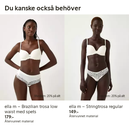
Du kanske också behöver
Medlem: 20% på allt
Medlem: 20% på allt
ella m – Brazilian trosa low
ella m – Stringtrosa regular
149,00 kr
waist med spets
149:-
179,00 kr
179:-
Återvunnet material
Återvunnet material