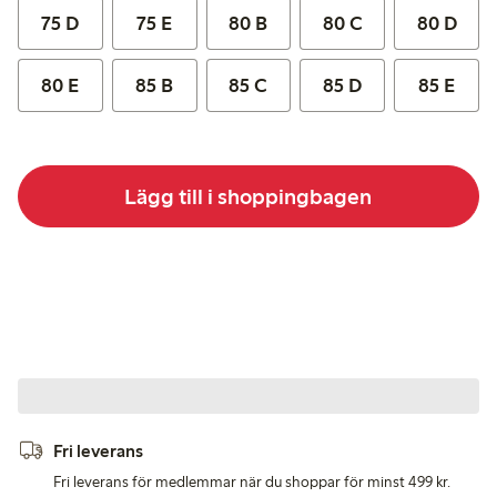
75 D
75 E
80 B
80 C
80 D
80 E
85 B
85 C
85 D
85 E
Lägg till i shoppingbagen
Fri leverans
Fri leverans för medlemmar när du shoppar för minst 499 kr.