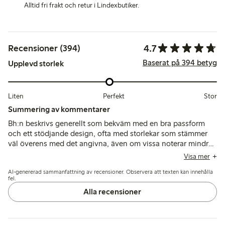
Alltid fri frakt och retur i Lindexbutiker.
4.7
Recensioner (394)
Baserat på 394 betyg
Upplevd storlek
Liten
Perfekt
Stor
Summering av kommentarer
Bh:n beskrivs generellt som bekväm med en bra passform
och ett stödjande design, ofta med storlekar som stämmer
väl överens med det angivna, även om vissa noterar mindre
kupor eller kortare band. Tyget är mjukt och behagligt mot
Visa mer
huden, med rapporter om kvalitetsstickning och god
AI-genererad sammanfattning av recensioner. Observera att texten kan innehålla
formhållning, medan några problem som nämns är att
fel.
banden glider och hållbarheten på bygeln.
Alla recensioner