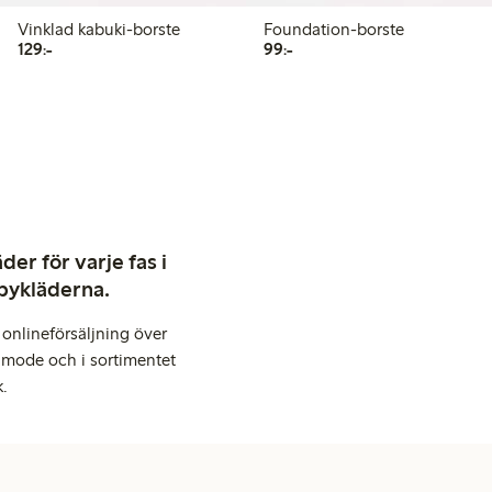
Vinklad kabuki-borste
Foundation-borste
129,00 kr
99,00 kr
129:-
99:-
er för varje fas i
abykläderna.
onlineförsäljning över
 mode och i sortimentet
k.