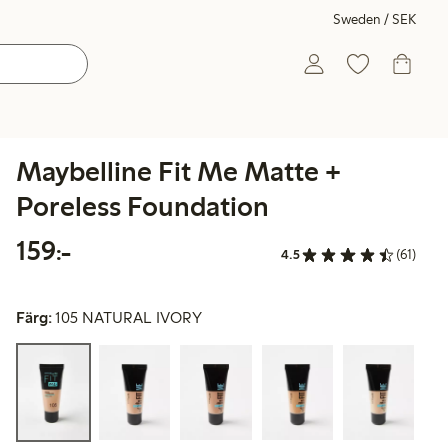
Sweden / SEK
Maybelline Fit Me Matte +
Poreless Foundation
159,00 kr
159:-
4.5
(61)
Färg:
105 NATURAL IVORY