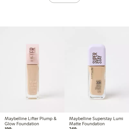
Maybelline Lifter Plump &
Maybelline Superstay Lumi
Glow Foundation
Matte Foundation
199,00 kr
249,00 kr
199:-
249:-