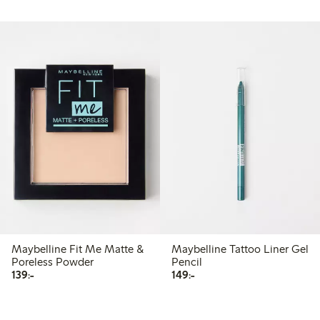
Maybelline Fit Me Matte &
Maybelline Tattoo Liner Gel
Poreless Powder
Pencil
139,00 kr
149,00 kr
139:-
149:-