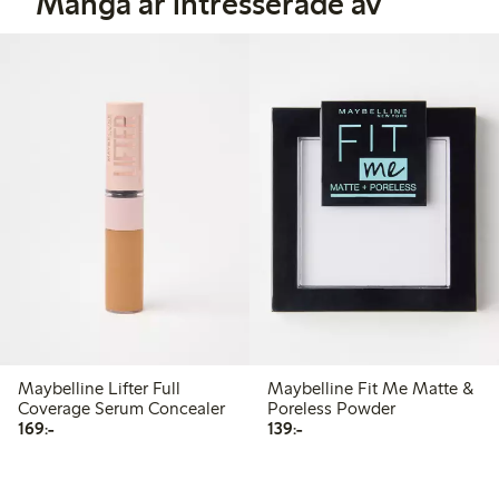
Många är intresserade av
Maybelline Lifter Full
Maybelline Fit Me Matte &
Coverage Serum Concealer
Poreless Powder
169,00 kr
139,00 kr
169:-
139:-