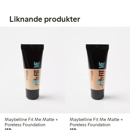
Liknande produkter
Maybelline Fit Me Matte +
Maybelline Fit Me Matte +
Poreless Foundation
Poreless Foundation
159,00 kr
159,00 kr
159:-
159:-