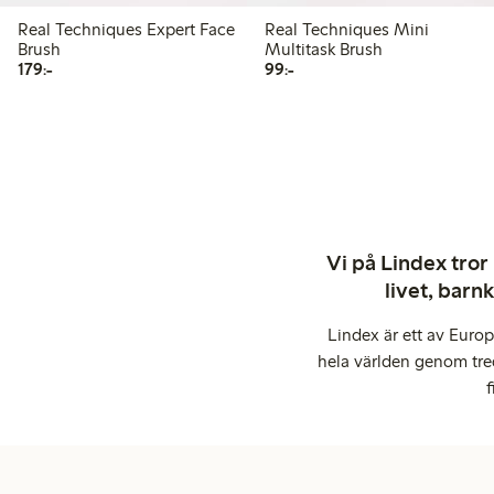
Real Techniques Expert Face
Real Techniques Mini
Brush
Multitask Brush
179,00 kr
99,00 kr
179:-
99:-
Vi på Lindex tror
livet, barn
Lindex är ett av Euro
hela världen genom tre
f