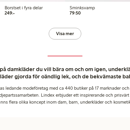
Borstset i fyra delar
Sminksvamp
249,00 kr
79,50 kr
249:-
79:50
Visa mer
 på damkläder du vill bära om och om igen, underkläd
kläder gjorda för oändlig lek, och de bekvämaste b
pas ledande modeföretag med ca 440 butiker på 17 marknader och 
djepartssamarbeten. Lindex erbjuder ett inspirerande och prisvärt
inns flera olika koncept inom dam, barn, underkläder och kosmeti