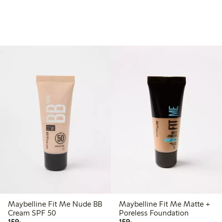
Maybelline Fit Me Nude BB
Maybelline Fit Me Matte +
Cream SPF 50
Poreless Foundation
159,00 kr
159,00 kr
159:-
159:-