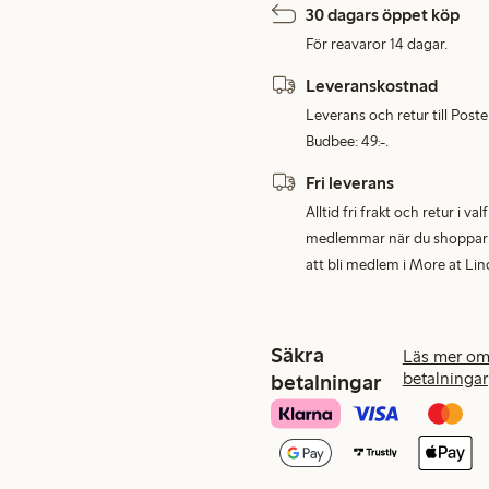
30 dagars öppet köp
För reavaror 14 dagar.
Leveranskostnad
Leverans och retur till Post
Budbee: 49:-.
Fri leverans
Alltid fri frakt och retur i v
medlemmar när du shoppar för
att bli medlem i More at Lin
Säkra
Läs mer om
betalningar
betalningar