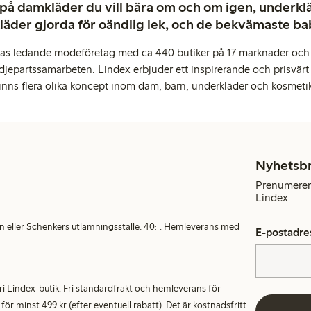
 på damkläder du vill bära om och om igen, underkläd
kläder gjorda för oändlig lek, och de bekvämaste b
pas ledande modeföretag med ca 440 butiker på 17 marknader och 
djepartssamarbeten. Lindex erbjuder ett inspirerande och prisvärt
inns flera olika koncept inom dam, barn, underkläder och kosmeti
Nyhetsb
Prenumerera
Lindex.
en eller Schenkers utlämningsställe: 40:-. Hemleverans med
E-postadre
alfri Lindex-butik. Fri standardfrakt och hemleverans för
 minst 499 kr (efter eventuell rabatt). Det är kostnadsfritt