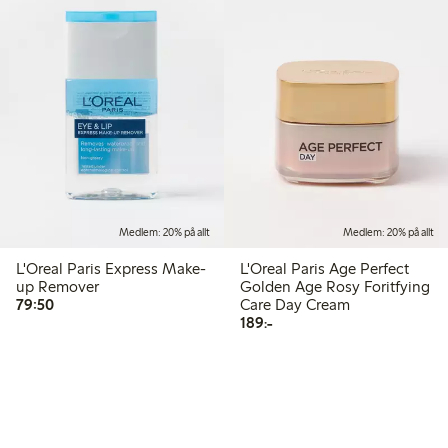
Medlem: 20% på allt
Medlem: 20% på allt
L'Oreal Paris Express Make-
L'Oreal Paris Age Perfect
up Remover
Golden Age Rosy Foritfying
79,50 kr
79:50
Care Day Cream
189,00 kr
189:-