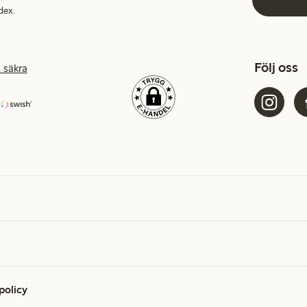
dex.
Följ oss
 säkra
 policy