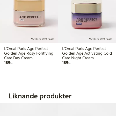
Medlem: 20% på allt
Medlem: 20% på allt
L'Oreal Paris Age Perfect
L'Oreal Paris Age Perfect
Golden Age Rosy Foritfying
Golden Age Activating Cold
Care Day Cream
Care Night Cream
189,00 kr
189,00 kr
189:-
189:-
Liknande produkter