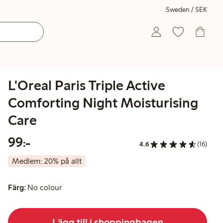
Sweden / SEK
L'Oreal Paris Triple Active
Comforting Night Moisturising
Care
99,00 kr
99:-
4.6
(16)
Medlem: 20% på allt
Färg:
No colour
Lägg till i shoppingbagen