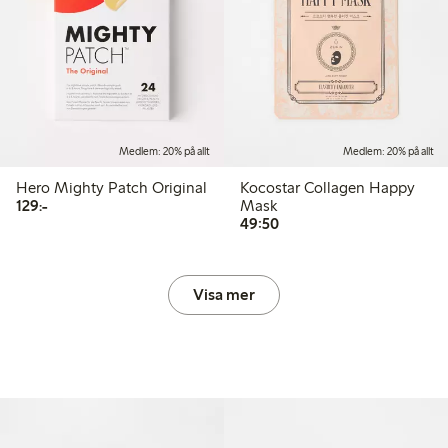
Medlem: 20% på allt
Medlem: 20% på allt
Hero Mighty Patch Original
Kocostar Collagen Happy
129,00 kr
129:-
Mask
49,50 kr
49:50
Visa mer