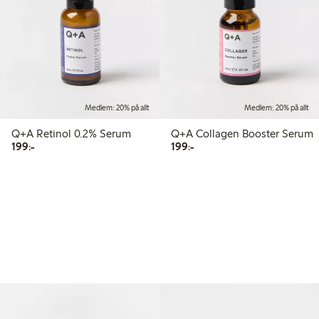
Medlem: 20% på allt
Medlem: 20% på allt
Q+A Retinol 0.2% Serum
Q+A Collagen Booster Serum
199,00 kr
199,00 kr
199:-
199:-