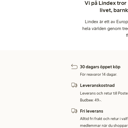
Vi på Lindex tror
livet, barn
Lindex är ett av Euro
hela världen genom tre
f
30 dagars öppet köp
För reavaror 14 dagar.
Leveranskostnad
Leverans och retur till Post
Budbee: 49:-.
Fri leverans
Alltid fri frakt och retur i v
medlemmar när du shoppar för