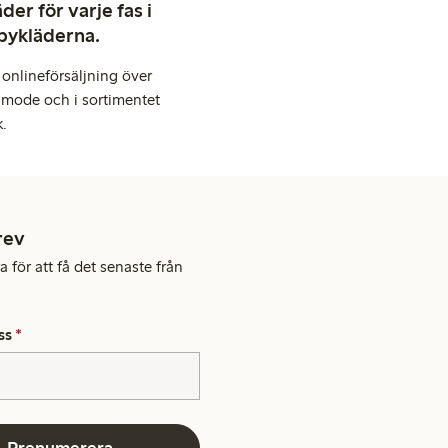
er för varje fas i
abykläderna.
onlineförsäljning över
 mode och i sortimentet
k.
rev
 för att få det senaste från
ss
*
Prenumerera