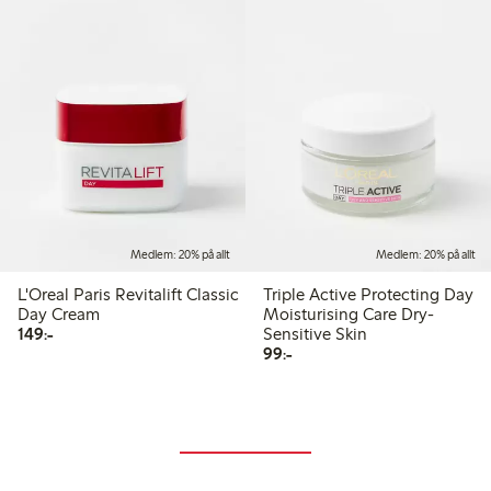
Medlem: 20% på allt
Medlem: 20% på allt
L'Oreal Paris Revitalift Classic
Triple Active Protecting Day
Day Cream
Moisturising Care Dry-
149,00 kr
149:-
Sensitive Skin
99,00 kr
99:-