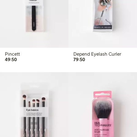
Pincett
Depend Eyelash Curler
49,50 kr
79,50 kr
49:50
79:50