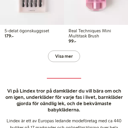
5-delat ögonskuggsset
Real Techniques Mini
179,00 kr
179:-
Multitask Brush
99,00 kr
99:-
Visa mer
Vi på Lindex tror på damkläder du vill bära om och
om igen, underkläder för varje fas i livet, barnkläder
gjorda för oändlig lek, och de bekvämaste
babykläderna.
Lindex är ett av Europas ledande modeföretag med ca 440
butiker på 17 marknader och onlineförsäljning över hela