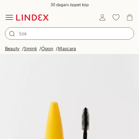
30 dagars öppet köp
Beauty
Smink
Ögon
Mascara