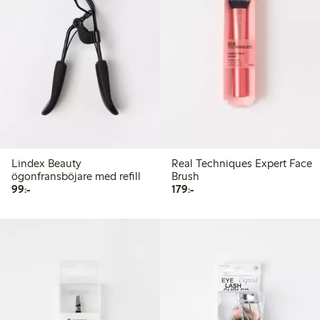
Lindex Beauty
Real Techniques Expert Face
ögonfransböjare med refill
Brush
99,00 kr
179,00 kr
99:-
179:-