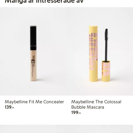
Många är intresserade av
Maybelline Fit Me Concealer
Maybelline The Colossal
139,00 kr
139:-
Bubble Mascara
199,00 kr
199:-